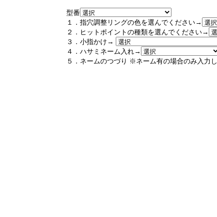
型番
１．指穴調整リングの色を選んでください→
２．ヒットポイントの種類を選んでください→
３．小指かけ→
４．ハサミネーム入れ→
５．ネームのつづり ※ネーム有の場合のみ入力