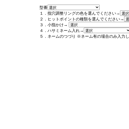
型番
１．指穴調整リングの色を選んでください→
２．ヒットポイントの種類を選んでください→
３．小指かけ→
４．ハサミネーム入れ→
５．ネームのつづり ※ネーム有の場合のみ入力