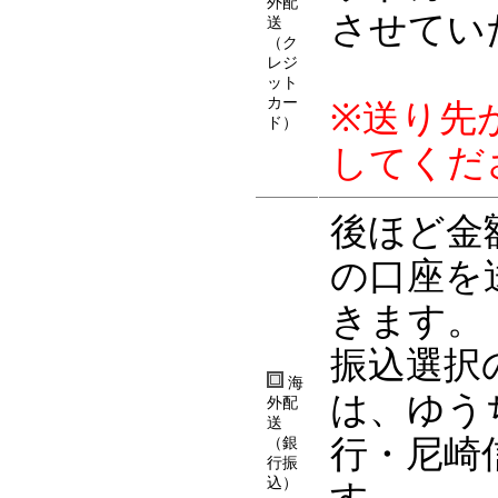
外配
させてい
送
（ク
レジ
ット
カー
※送り先
ド）
してくだ
後ほど金
の口座を
きます。
振込選択
海
は、ゆう
外配
送
行・尼崎
（銀
行振
込）