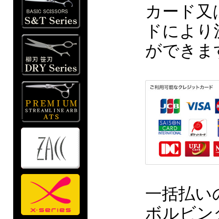
カード又
ドにより
ができま
一括払い
ボルビン