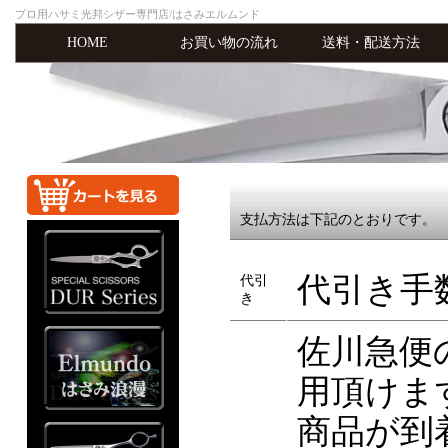
プロ用ハサミ光邦シザー専門店/はさみエルムンド
HOME
お買い物の流れ
送料・配送方法
支払方法は下記のとおりです。
代引き手
代引
き
佐川急便
用頂けま
商品が到