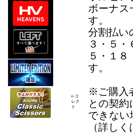
ボーナス
す。
分割払い
３・５・
５・１８
す。
※ご購入
e-コ
との契約
レク
ト
できない
（詳しく