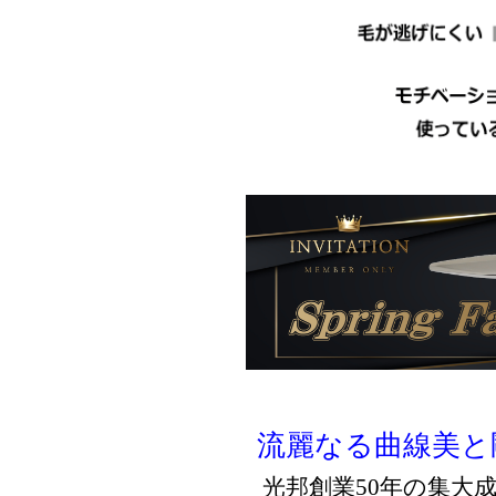
流麗なる曲線美と
光邦創業50年の集大