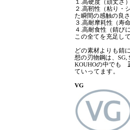
１.高硬度（頑丈さ
２.高靭性（粘り・
た瞬間の感触の良
３.高耐摩耗性（寿
４.高耐食性（錆び
この全てを充足し
どの素材よりも錆
想の刃物鋼は、SG, 
KOUHOの中でも
ていってます。
VG