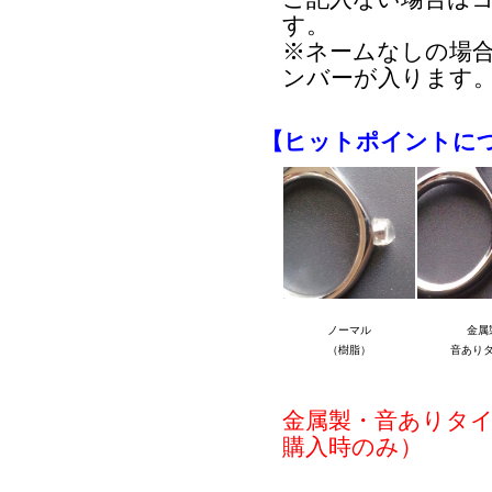
す。
※ネームなしの場
ンバーが入ります
【ヒットポイントに
ノーマル
金属
（樹脂）
音あり
金属製・音ありタ
購入時のみ）