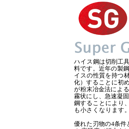
ハイス鋼は切削工
料です。近年の製
イスの性質を持つ
化）することに初
が粉末冶金法によ
霧状にし、急速凝
鋼することにより
も小さくなります
優れた刃物の4条件