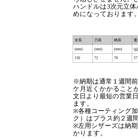
ハンドルは3次元立
めになっております
全長
刃長
柄長
重
(mm)
(mm)
(mm)
(g)
150
72
78
57
※納期は通常１週間
ケ月近くかかること
文日より最短の営業
ます。
※各種コーティング
ク）はプラス約２週
※左用シザーズは納
かります。