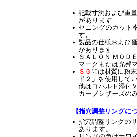
記載寸法および重
があります。
セニングのカット
す。
製品の仕様および
があります。
ＳＡＬＯＮ ＭＯＤ
マークまたは光邦
ＳＧ
印は材質に粉
ド２」を使用して
他はコバルト添付ＶＧ
カーブシザーズのみ
【指穴調整リングに
指穴調整リングの
あります。
リングの色はホワ