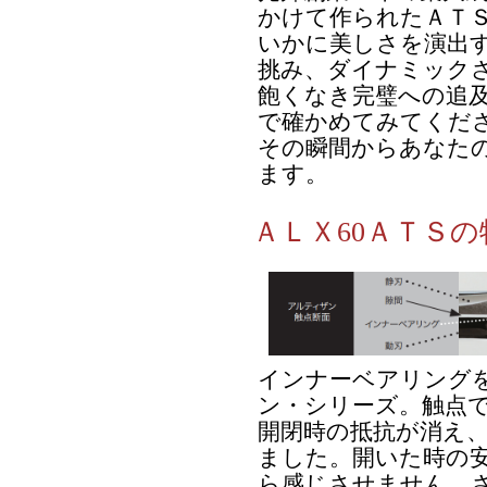
かけて作られたＡＴＳ
いかに美しさを演出
挑み、ダイナミック
飽くなき完璧への追
で確かめてみてくだ
その瞬間からあなた
ます。
ＡＬＸ60ＡＴＳ
インナーベアリング
ン・シリーズ。触点
開閉時の抵抗が消え
ました。開いた時の
ら感じさせません。