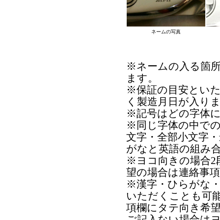
ネームの写真
※ネームの入る箇
ます。
※保証の目安とい
く製造月日が入り
※記号はどの字体
※同じ字体の中で
文字・全部小文字
がなと英語の組み
※ヨコ向きの場合2
望の場合は連絡事
※漢字・ひらがな
いただくことも可
項欄にタテ向き希
ご記入ない場合は