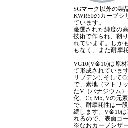
SGマーク以外の製品
KWR60のカーブ
ています。
厳選された純度の
技術で作られ、靱
れています。しか
もなく、また耐摩
VG10(V金10)
て形成されています。C
リブデン), そし
で、素地（マトリ
たV（バナジウム
化、Cr, Mo, 
で、耐摩耗性は一
続します。V金10
れるので、表面コ
※なおカーブシザ