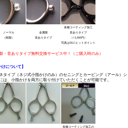
各種コーティング加工
ノーマル
金属製
音ありタイプ
（樹脂）
音ありタイプ
（+3,000円）
写真はDLCヒットポイント
製・音ありタイプ無料交換サービス中！（ご購入時のみ）
かけについて】
ネタイプ（ネジ式小指かけのみ）のセニングとカービング（アール）シ
には、小指かけを両方に取り付けていただくことが可能です。
各種コーティング加工の