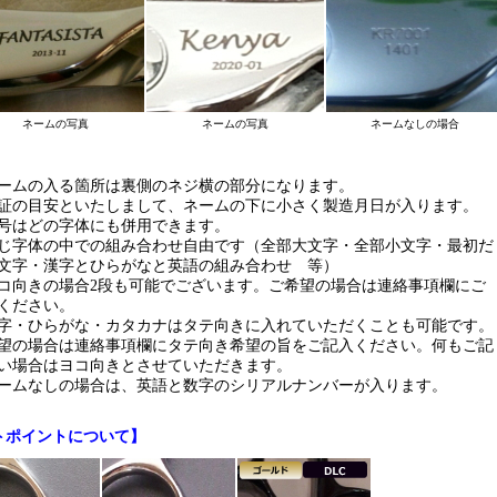
ネームの写真
ネームの写真
ネームなしの場合
ームの入る箇所は裏側のネジ横の部分になります。
証の目安といたしまして、ネームの下に小さく製造月日が入ります。
号はどの字体にも併用できます。
じ字体の中での組み合わせ自由です（全部大文字・全部小文字・最初だ
文字・漢字とひらがなと英語の組み合わせ 等）
コ向きの場合2段も可能でございます。ご希望の場合は連絡事項欄にご
ください。
字・ひらがな・カタカナはタテ向きに入れていただくことも可能です。
望の場合は連絡事項欄にタテ向き希望の旨をご記入ください。何もご記
い場合はヨコ向きとさせていただきます。
ームなしの場合は、英語と数字のシリアルナンバーが入ります。
トポイントについて】