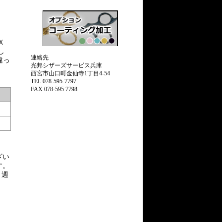
Ｘ
し
連絡先
違っ
光邦シザーズサービス兵庫
西宮市山口町金仙寺1丁目4-54
TEL 078-595-7797
FAX 078-595 7798
ざい
す。
３週