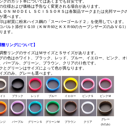
ングのカット率についてはあくまでも目安です。
の仕様および価格は予告なく変更される場合があります。
ＬＯＮ ＭＯＤＥＬ ＳＣＩＳＳＯＲＳは各製品マークまたは光邦マーク
が選べます。
印は材質に粉末ハイス鋼の「スーパーゴールド２」を使用しています。
コバルト添付ＶＧ10（ＫＷＲ60とＫＸＲ60のカーブシザーズのみＶＧ1
ります。
調整リングについて】
調整リングのサイズはＭサイズとＳサイズがあります。
グの色はホワイト、ブラック、レッド、ブルー、イエロー、ピンク、オ
、パープル、グリーン、ブラウン、クリアの11色です。
クとグリーンはサイズによって色が異なります。
イズのみ、グレーも選べます。
イト
ブラック
レッド
ブルー
イエロー
ピンクＳ
ピンクＭ
グレー
ンジ
パープル
グリーンＳ
グリーンＭ
ブラウン
クリア
(Sのみ)