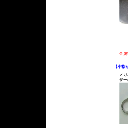
金属
【小指
メガ
ザー