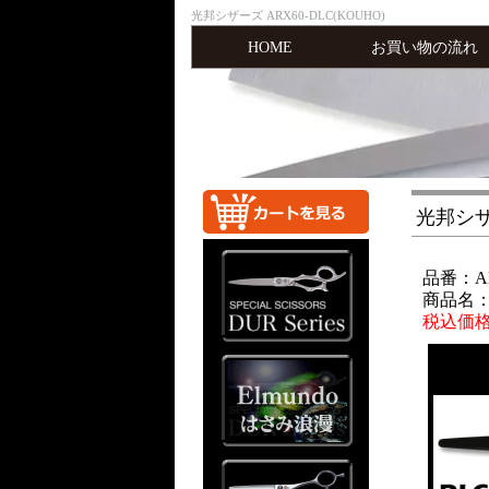
光邦シザーズ ARX60-DLC(KOUHO)
HOME
お買い物の流れ
光邦シザー
品番：AR
商品名：光
税込価格：