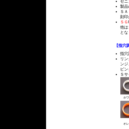
セニ
製品
ＳＡ
刻印
ＳＧ
他は
とな
【指穴
指穴
リン
ンジ
ピン
Ｓサ
ホワ
オレ