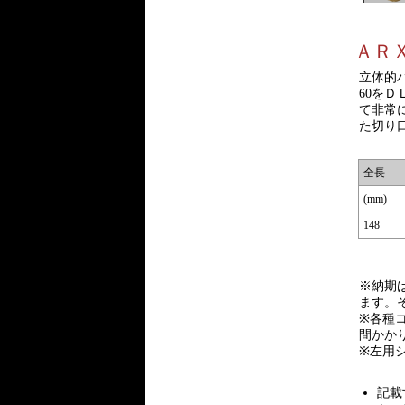
ＡＲ
立体的
60を
て非常
た切り
全長
(mm)
148
※納期
ます。
※各種
間かか
※左用
記載