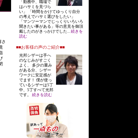
「勤務中、職場で
はハサミを見づら
い」 「時間をかけてゆっくり自分
の考えでハサミ選びをしたい」
「マンツーマンでじっくりいろいろ
聞きたい事がある」等の意見を御頂
戴したのがきっかけでした...
続きを
読む
解さ
■■お客様の声のご紹介■■
境
指
光邦シザーは手へ
び
のなじみがすごく
閉
よく、 多少の重み
がある分、シザー
ワークに安定感が
でます！ 僕が使っ
ているシザーは5丁
中、5丁すべて光邦
です。
続きを読む