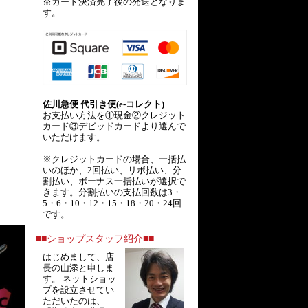
※カード決済完了後の発送となりま
す。
佐川急便 代引き便(e-コレクト)
お支払い方法を①現金②クレジット
カード③デビッドカードより選んで
いただけます。
※クレジットカードの場合、一括払
いのほか、2回払い、リボ払い、分
割払い、ボーナス一括払いが選択で
きます。分割払いの支払回数は3・
5・6・10・12・15・18・20・24回
です。
■■ショップスタッフ紹介■■
はじめまして、店
長の山添と申しま
す。 ネットショッ
プを設立させてい
ただいたのは、