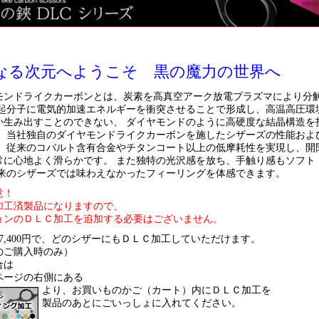
なる次元へようこそ 黒の魔力の世界へ
モンドライクカーボンとは、炭素を高真空アーク放電プラズマにより分
励起分子に電気的加速エネルギーを衝突させることで形成し、高温高圧環
か生み出すことのできない、 ダイヤモンドのように高硬度な結晶構造を
。 当社独自のダイヤモンドライクカーボンを施したシザーズの性能およ
、 従来のコバルト含有合金やチタンコート以上の低摩耗性を実現し、開
常に心地よく滑らかです。 また独特の光沢感を放ち、手触り感もソフト
従来のシザーズでは味わえなかったフィーリングを体感できます。
意！
加工済製品になりますので、
ョンのＤＬＣ加工を追加する必要はございません。
7,400円で、どのシザーにもＤＬＣ加工していただけます。
のご購入時のみ）
合は
ページの右側にある
より、お買いものかご（カート）内にＤＬＣ加工を
製品のあとにごいっしょに入れてください。