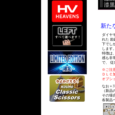
新た
ダイヤ
れた 
下でし
します
特徴は
感も非
で、 
※ご注
ＤＬＣ
オプシ
なお＋3
（新品
その場
各製品