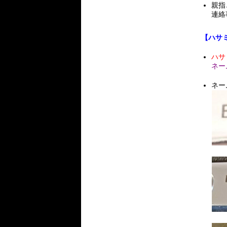
親指
連絡
【ハサ
ハサ
ネー
ネー