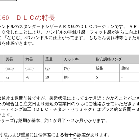
Ｘ60 ＤＬＣの特長
ハンドルのスタンダードシザーＡＲＸ60のＤＬＣバージョンです。 ＡＲ
ＤＬＣ化したことにより、 ハンドルの手触り感・フィット感がさらに向上
に 「なじむ」3Ｄハンドルに仕上がってます。 もちろん切れ味等もまた
口を体感できます。
刃長
柄長
重量
カット率
指穴調整リング
(mm)
(mm)
(g)
(%)
親指
薬指
72
76
59
約-
S
-
は通常１週間前後ですが、製造状況によって１ケ月近くかかることがご
その場合はご注文日より最短の営業日のうちにご連絡させていただきま
コーティング加工（ＤＬＣ・チタン・セラミック）はプラス約２週間～
ります。
シザーズは納期が基本、約１か月半～２か月かかります。
寸法および重量には個体差による若干の誤差があります。