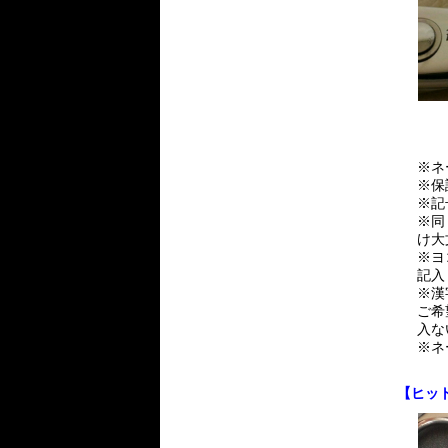
※ネ
※保
※記
※同
け大
※ヨ
記入
※漢
ご希
入な
※ネ
【ヒッ