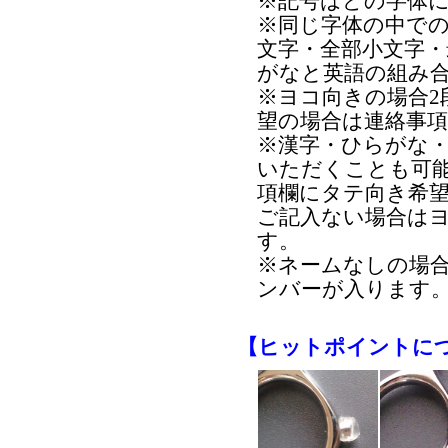
※記号はどの字体
※同じ字体の中で
文字・全部小文字
がなと英語の組み
※ヨコ向きの場合2
望の場合は連絡事
※漢字・ひらがな
いただくことも可
項欄にタテ向き希
ご記入ない場合は
す。
※ネームなしの場
ンバーが入ります
【ヒットポイントに