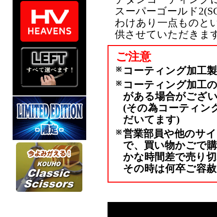
スーパーゴールド2(S
わけあり一点ものと
供させていただきま
ご注意
コーティング加工
コーティング加工
がある場合がござ
(その為コーティン
だいてます)
営業部員や他のサ
で、買い物かごで
かな時間差で売り
その時は何卒ご容