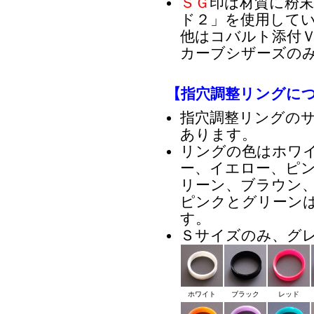
ＳＧ
印は材質に粉
ド２」を使用して
他はコバルト添付ＶＧ
カーブシザーズのみ
【指穴調整リングに
指穴調整リングの
あります。
リングの色はホワ
ー、イエロー、ピ
リーン、ブラウン、
ピンクとグリーン
す。
Ｓサイズのみ、グ
ホワイト
ブラック
レッド