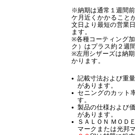
※納期は通常１週間
ケ月近くかかること
文日より最短の営業
ます。
※各種コーティング
ク）はプラス約２週
※左用シザーズは納
かります。
記載寸法および重
があります。
セニングのカット
す。
製品の仕様および
があります。
ＳＡＬＯＮ ＭＯＤ
マークまたは光邦