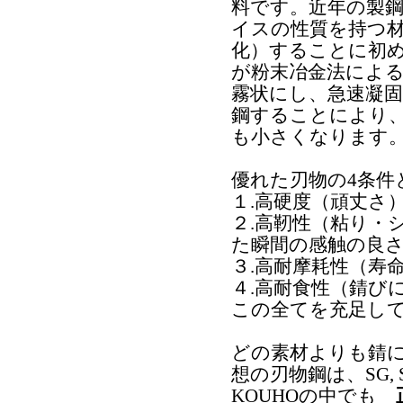
料です。近年の製
イスの性質を持つ
化）することに初
が粉末冶金法によ
霧状にし、急速凝
鋼することにより
も小さくなります
優れた刃物の4条件
１.高硬度（頑丈さ
２.高靭性（粘り・
た瞬間の感触の良
３.高耐摩耗性（寿
４.高耐食性（錆び
この全てを充足し
どの素材よりも錆
想の刃物鋼は、SG, 
KOUHOの中でも