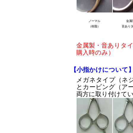
ノーマル
金属
（樹脂）
音あり
金属製・音ありタ
購入時のみ）
【小指かけについて
メガネタイプ（ネ
とカービング（ア
両方に取り付けて