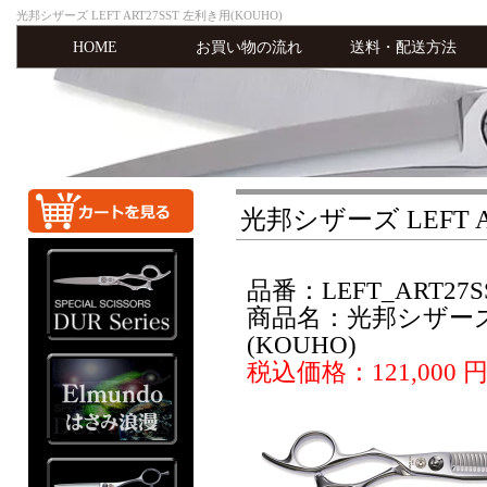
光邦シザーズ LEFT ART27SST 左利き用(KOUHO)
HOME
お買い物の流れ
送料・配送方法
光邦シザーズ LEFT A
品番：LEFT_ART27S
商品名：光邦シザーズ L
(KOUHO)
税込価格：121,000 