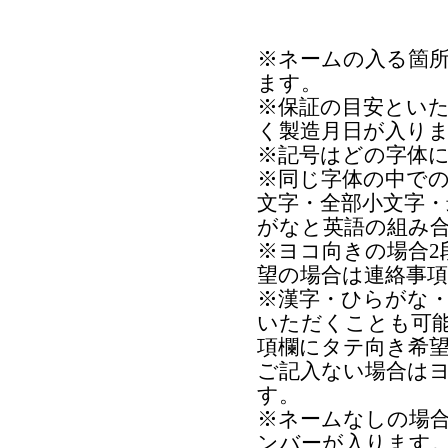
※ネームの入る箇
ます。
※保証の目安とい
く製造月日が入り
※記号はどの字体
※同じ字体の中で
文字・全部小文字
がなと英語の組み
※ヨコ向きの場合2
望の場合は連絡事
※漢字・ひらがな
いただくことも可
項欄にタテ向き希
ご記入ない場合は
す。
※ネームなしの場
ンバーが入ります