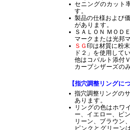
セニングのカット
す。
製品の仕様および
があります。
ＳＡＬＯＮ ＭＯＤ
マークまたは光邦
ＳＧ
印は材質に粉
ド２」を使用して
他はコバルト添付ＶＧ
カーブシザーズのみ
【指穴調整リングに
指穴調整リングの
あります。
リングの色はホワ
ー、イエロー、ピ
リーン、ブラウン、
ピンクとグリーン