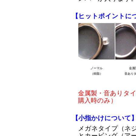
【ヒットポイントに
ノーマル
金属
（樹脂）
音あり
金属製・音ありタ
購入時のみ）
【小指かけについて
メガネタイプ（ネ
とカービング（ア