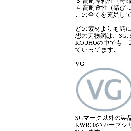
３.高耐摩耗性（寿
４.高耐食性（錆び
この全てを充足し
どの素材よりも錆
想の刃物鋼は、SG, 
KOUHOの中でも
ていってます。
VG
SGマーク以外の製品
KWR60のカーブ