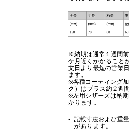
全長
刃長
柄長
重
(mm)
(mm)
(mm)
(g)
150
70
80
60
※納期は通常１週間
ケ月近くかかること
文日より最短の営業
ます。
※各種コーティング
ク）はプラス約２週
※左用シザーズは納
かります。
記載寸法および重
があります。