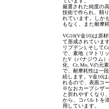
ています。
厳選された純度の
技術で作られ、靱
れています。しか
もなく、また耐摩
VG10(V金10)
て形成されています。C
リブデン), そし
で、素地（マトリ
たV（バナジウム
化、Cr, Mo, 
で、耐摩耗性は一
続します。V金10
れるので、表面コ
※なおカーブシザ
と折れやすくなり
から、コバルトを添
用しています。