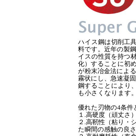
ハイス鋼は切削工
料です。近年の製
イスの性質を持つ
化）することに初
が粉末冶金法によ
霧状にし、急速凝
鋼することにより
も小さくなります
優れた刃物の4条件
１.高硬度（頑丈さ
２.高靭性（粘り・
た瞬間の感触の良