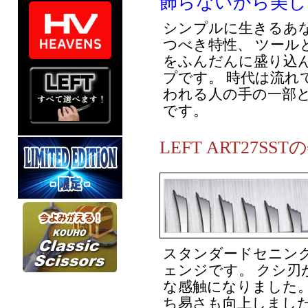
飾らないから美し
シンプルに生きるあ
つべき特性、 ツール
をふんだんに盛り込
プです。 時代は流れ
われる人の手の一部
です。
LEFT ART27SS
スタンダードセニング
ェンジです。 クシ刃
な感触になりました。
ち易さも向上しまし