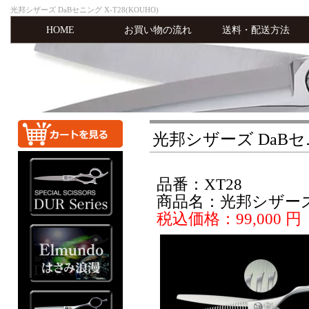
光邦シザーズ DaBセニング X-T28(KOUHO)
HOME
お買い物の流れ
送料・配送方法
光邦シザーズ DaBセニン
品番：XT28
商品名：光邦シザーズ D
税込価格：99,000 円