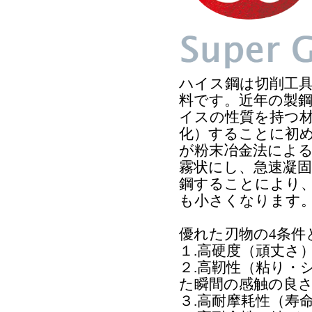
ハイス鋼は切削工
料です。近年の製
イスの性質を持つ
化）することに初
が粉末冶金法によ
霧状にし、急速凝
鋼することにより
も小さくなります
優れた刃物の4条件
１.高硬度（頑丈さ
２.高靭性（粘り・
た瞬間の感触の良
３.高耐摩耗性（寿