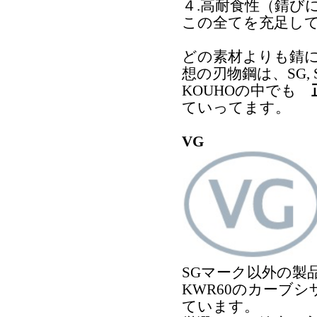
４.高耐食性（錆び
この全てを充足し
どの素材よりも錆
想の刃物鋼は、SG, 
KOUHOの中でも
ていってます。
VG
SGマーク以外の製品
KWR60のカーブ
ています。