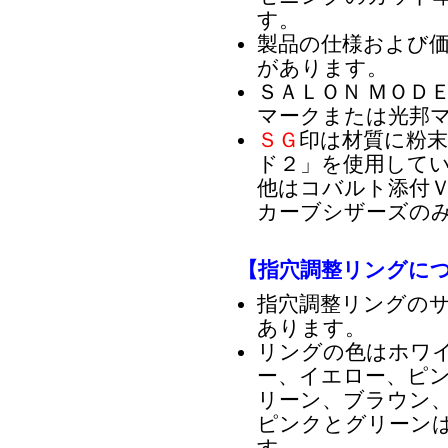
す。
製品の仕様および
があります。
ＳＡＬＯＮ ＭＯＤ
マークまたは光邦
ＳＧ
印は材質に粉
ド２」を使用して
他はコバルト添付ＶＧ
カーブシザーズのみ
【指穴調整リングに
指穴調整リングの
あります。
リングの色はホワ
ー、イエロー、ピ
リーン、ブラウン、
ピンクとグリーン