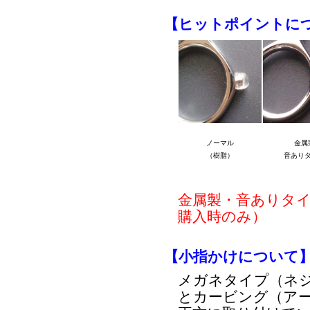
【ヒットポイントに
ノーマル
金属
（樹脂）
音あり
金属製・音ありタ
購入時のみ）
【小指かけについて
メガネタイプ（ネ
とカービング（ア