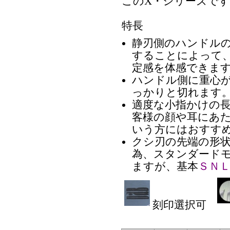
このX・シリーズです
特長
静刃側のハンドルの
することによって
定感を体感できま
ハンドル側に重心
っかりと切れます
適度な小指かけの
客様の顔や耳にあ
いう方にはおすす
クシ刃の先端の形
為、スタンダード
ますが、基本
ＳＮ
刻印選択可