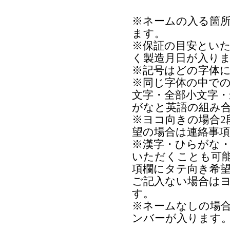
※ネームの入る箇
ます。
※保証の目安とい
く製造月日が入り
※記号はどの字体
※同じ字体の中で
文字・全部小文字
がなと英語の組み
※ヨコ向きの場合2
望の場合は連絡事
※漢字・ひらがな
いただくことも可
項欄にタテ向き希
ご記入ない場合は
す。
※ネームなしの場
ンバーが入ります