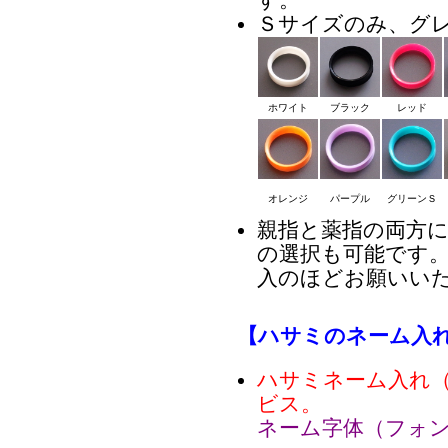
す。
Ｓサイズのみ、グ
ホワイト
ブラック
レッド
オレンジ
パープル
グリーンＳ
親指と薬指の両方
の選択も可能です
入のほどお願いい
【ハサミのネーム入
ハサミネーム入れ
ビス。
ネーム字体（フォ