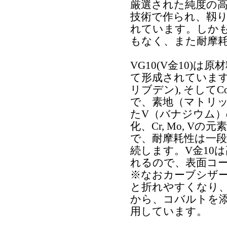
厳選された純度の
技術で作られ、靱
れています。しか
もなく、また耐摩
VG10(V金10)
て形成されています。C
リブデン), そし
で、素地（マトリ
たV（バナジウム
化、Cr, Mo, 
で、耐摩耗性は一
続します。V金10
れるので、表面コ
※なおカーブシザ
と折れやすくなり
から、コバルトを添
用しています。