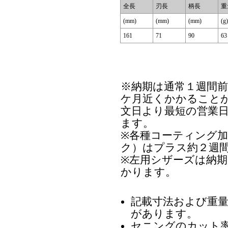
全長
刃長
柄長
重
(mm)
(mm)
(mm)
(g)
161
71
90
63
※納期は通常１週間
ケ月近くかかること
文日より最短の営業
ます。
※各種コーティング
ク）はプラス約２週
※左用シザーズは納
かります。
記載寸法および重
があります。
セニングのカット