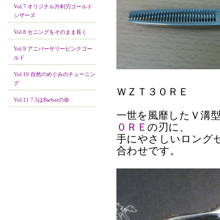
Vol.7 オリジナル片剣刃ゴールド
シザーズ
Vol.8 セニングをそのまま長く
Vol.9 アニバーサリーピンクゴー
ルド
Vol.10 自然のめぐみのチューニン
グ
ＷＺＴ３０ＲＥ
Vol.11 7.5はBarberの命
一世を風靡したＶ溝
０ＲＥ
の刃に、
手にやさしいロング
合わせです。