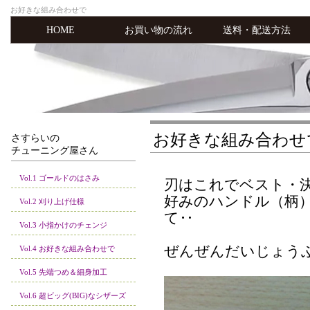
お好きな組み合わせで
HOME
お買い物の流れ
送料・配送方法
お好きな組み合わせ
さすらいの
チューニング屋さん
Vol.1 ゴールドのはさみ
刃はこれでベスト・
好みのハンドル（柄
Vol.2 刈り上げ仕様
て‥
Vol.3 小指かけのチェンジ
ぜんぜんだいじょう
Vol.4 お好きな組み合わせで
Vol.5 先端つめ＆細身加工
Vol.6 超ビッグ(BIG)なシザーズ