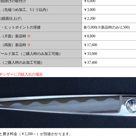
小指掛けの取付け
￥6,000
工（先端つめ加工、5ミリ以内）
￥3,000
(鏡面仕上げ）
￥2,200
け・ヒットポイントの溶接
各\5,000(※新品時のみ\2,500)
れ（片面）新品時
※
￥8,800
れ（両面）新品時
※
￥17,600
ゴールド加工（ご購入時のみ加工可能）
￥33,000
工（ご購入時のみ加工可能）
￥37,400
中シザーに刃紋入れの場合
と磨き料金（￥2,200～）が別途かかります。