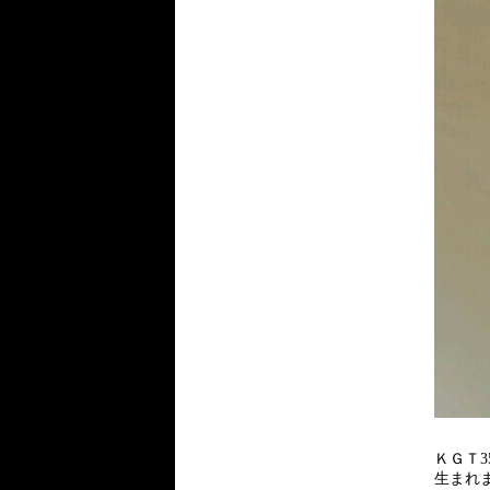
ＫＧＴ3
生まれ