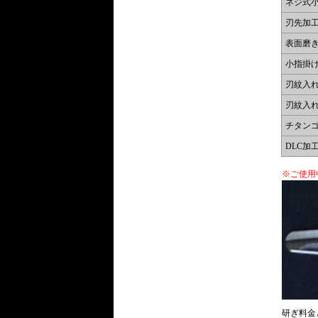
ネジ式
刃先加
表面磨き
小指掛
刃紋入
刃紋入
チタン
DLC加
※ご使用
研ぎ料金