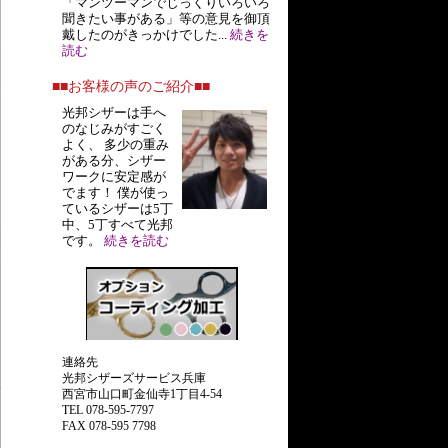
「マンツーマンでじっくりいろいろ
聞きたい事がある」等の意見を御頂
戴したのがきっかけでした...
続きを
読む
■■お客様の声のご紹介■■
光邦シザーは手へ
のなじみがすごく
よく、 多少の重み
がある分、シザー
ワークに安定感が
でます！ 僕が使っ
ているシザーは5丁
中、5丁すべて光邦
です。
続きを読む
連絡先
光邦シザーズサービス兵庫
西宮市山口町金仙寺1丁目4-54
TEL 078-595-7797
FAX 078-595 7798