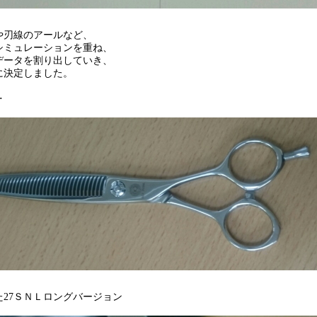
や刃線のアールなど、
シミュレーションを重ね、
データを割り出していき、
に決定しました。
‥
た27ＳＮＬロングバージョン