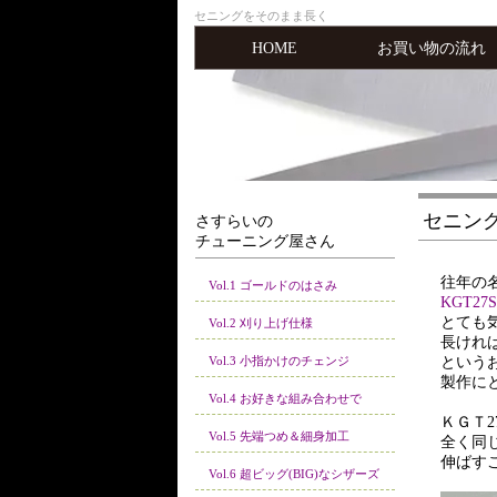
セニングをそのまま長く
HOME
お買い物の流れ
セニン
さすらいの
チューニング屋さん
往年の
Vol.1 ゴールドのはさみ
KGT27
とても
Vol.2 刈り上げ仕様
長けれ
という
Vol.3 小指かけのチェンジ
製作に
Vol.4 お好きな組み合わせで
ＫＧＴ
Vol.5 先端つめ＆細身加工
全く同
伸ばす
Vol.6 超ビッグ(BIG)なシザーズ