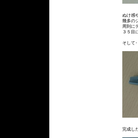
ぬけ感
幾多の
周到に
３５目
そして
完成し