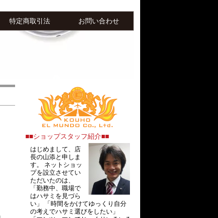
特定商取引法
お問い合わせ
■■ショップスタッフ紹介■■
はじめまして、店
長の山添と申しま
す。 ネットショッ
プを設立させてい
ただいたのは、
「勤務中、職場で
はハサミを見づら
い」 「時間をかけてゆっくり自分
の考えでハサミ選びをしたい」