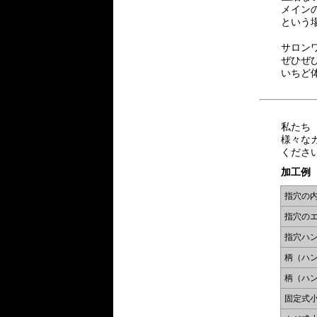
メイン
という
サロン
ぜひぜ
いちど
私たち
様々な
くださ
加工例
指穴の
指穴の
指穴ハ
柄（ハ
柄（ハ
固定式