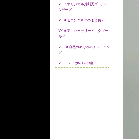
Vol.7 オリジナル片剣刃ゴールド
シザーズ
Vol.8 セニングをそのまま長く
Vol.9 アニバーサリーピンクゴー
ルド
Vol.10 自然のめぐみのチューニン
グ
Vol.11 7.5はBarberの命