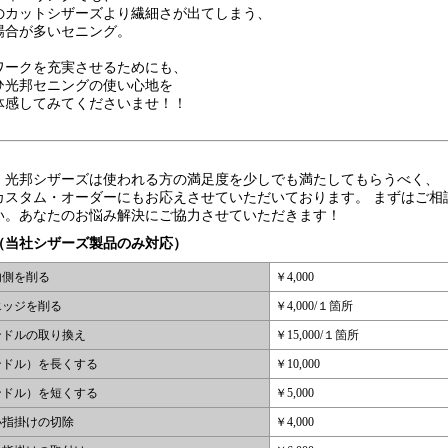
のカットシザーズより繊細さが出てしまう、
場合が多いセニング。
ワークを充実させるためにも、
ひ光邦セニングの使い心地を
体感してみてくださいませ！！
 光邦シザーズは使われる方の満足度を少しでも満たしてもらうべく、
カスタム・オーダーにもお応えさせていただいております。 まずはご相
い。あなたのお悩み解決にご協力させていただきます！
（当社シザーズ製品のみ対応）
内側を削る
￥4,000
エッジを削る
￥4,000/１箇所
ンドルの取り換え
￥15,000/１箇所
ンドル）を長くする
￥10,000
ンドル）を短くする
￥5,000
小指掛けの切除
￥4,000