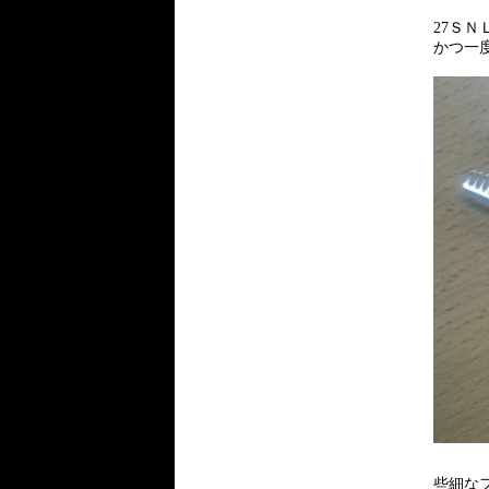
27Ｓ
かつ一
些細な