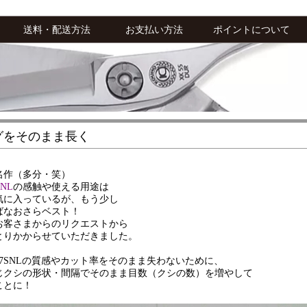
送料・配送方法
お支払い方法
ポイントについて
グをそのまま長く
名作（多分・笑）
SNL
の感触や使える用途は
気に入っているが、もう少し
ばなおさらベスト！
お客さまからのリクエストから
とりかからせていただきました。
27SNLの質感やカット率をそのまま失わないために、
じクシの形状・間隔でそのまま目数（クシの数）を増やして
ことに！