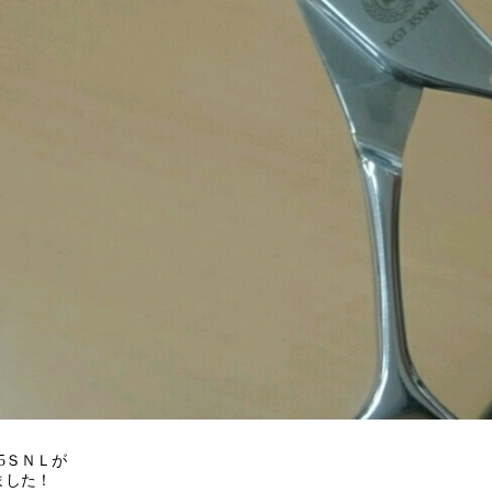
5ＳＮＬが
ました！