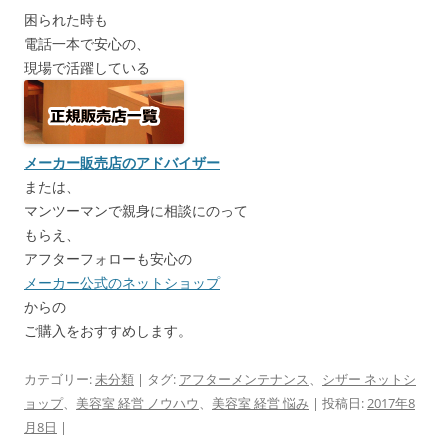
困られた時も
電話一本で安心の、
現場で活躍している
メーカー販売店のアドバイザー
または、
マンツーマンで親身に相談にのって
もらえ、
アフターフォローも安心の
メーカー公式のネットショップ
からの
ご購入をおすすめします。
カテゴリー:
未分類
| タグ:
アフターメンテナンス
、
シザー ネットシ
ョップ
、
美容室 経営 ノウハウ
、
美容室 経営 悩み
| 投稿日:
2017年8
月8日
|