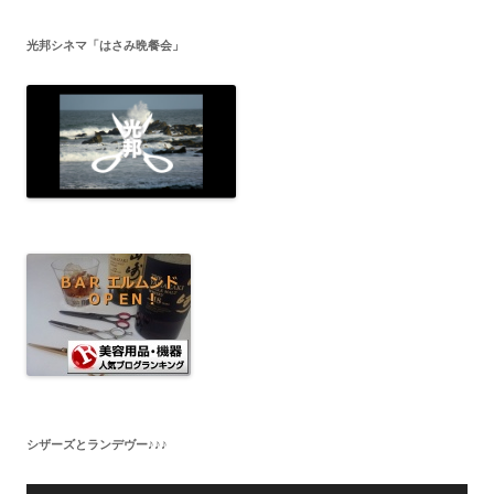
光邦シネマ「はさみ晩餐会」
シザーズとランデヴー♪♪♪
音