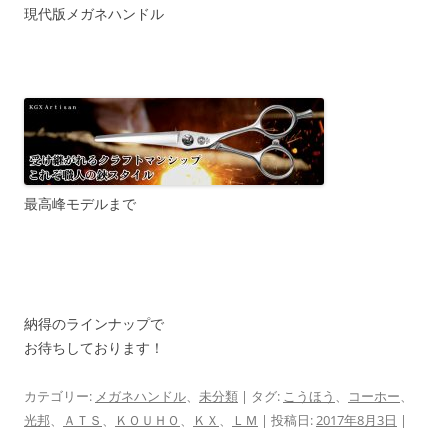
現代版メガネハンドル
最高峰モデルまで
納得のラインナップで
お待ちしております！
カテゴリー:
メガネハンドル
、
未分類
| タグ:
こうほう
、
コーホー
、
光邦
、
ＡＴＳ
、
ＫＯＵＨＯ
、
ＫＸ
、
ＬＭ
| 投稿日:
2017年8月3日
|