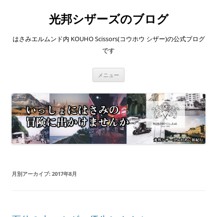
コ
ン
光邦シザーズのブログ
テ
ン
ツ
へ
はさみエルムンド内 KOUHO Scissors(コウホウ シザー)の公式ブログ
ス
キ
です
ッ
プ
メニュー
月別アーカイブ:
2017年8月