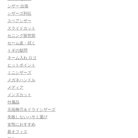
シザー 出張
シザーズ列伝
スペアシザー
スライドカット
セニング探究部
セーム皮・拭く
トギの疑問
ネーム入れ ロゴ
ヒットポイント
ミニシザーズ
メガネハンドル
メディア
メンズカット
付属品
元祖柳刃＆ドライシザーズ
失敗しないハサミ選び
女性におすすめ
新オフィス