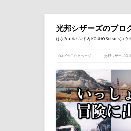
コ
ン
テ
光邦シザーズのブロ
ン
ツ
へ
はさみエルムンド内 KOUHO Scissors(
ス
キ
ッ
プ
ブログのＴＯＰページ
光邦シザーズ公