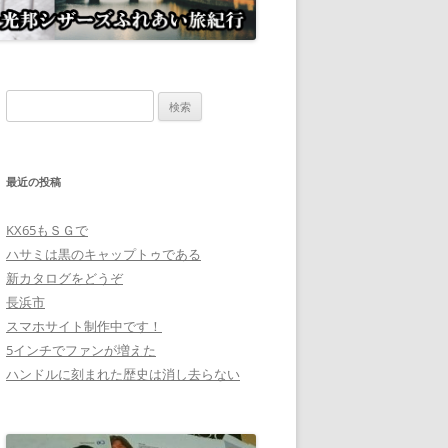
検
索:
最近の投稿
KX65もＳＧで
ハサミは黒のキャップトゥである
新カタログをどうぞ
長浜市
スマホサイト制作中です！
5インチでファンが増えた
ハンドルに刻まれた歴史は消し去らない