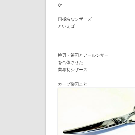
か
両極端なシザーズ
といえば
柳刃・笹刃とアールシザー
を合体させた
業界初シザーズ
カーブ柳刃こと