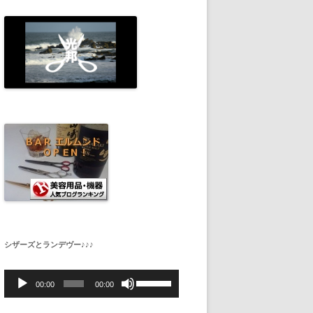
シザーズとランデヴー♪♪♪
音
ボ
声
リ
00:00
00:00
プ
ュ
レ
ー
ー
ム