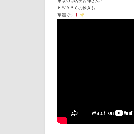
東京の有名美容師さんの
ＫＷＲ６０の動きも
華麗です