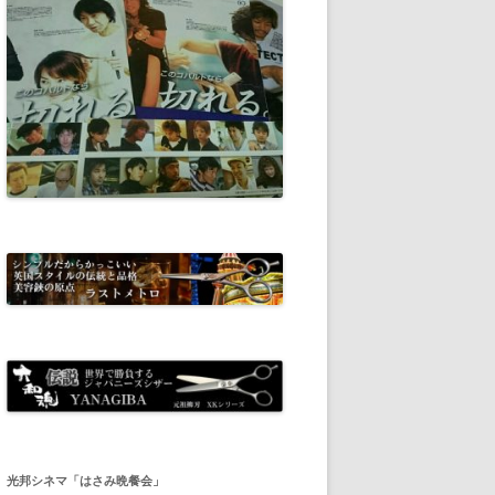
光邦シネマ「はさみ晩餐会」