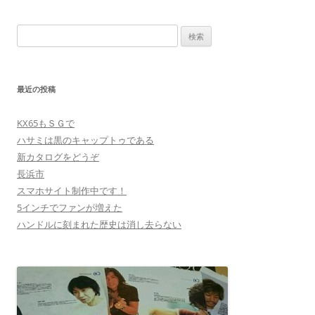
稿
ナ
検
ビ
索:
ゲ
ー
最近の投稿
シ
ョ
KX65もＳＧで
ン
ハサミは黒のキャップトゥである
新カタログをどうぞ
長浜市
スマホサイト制作中です！
5インチでファンが増えた
ハンドルに刻まれた歴史は消し去らない