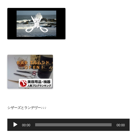
シザーズとランデヴー♪♪♪
音
声
00:00
00:00
プ
レ