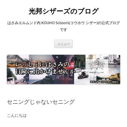
コ
ン
光邦シザーズのブログ
テ
ン
ツ
へ
はさみエルムンド内 KOUHO Scissors(コウホウ シザー)の公式ブログ
ス
キ
です
ッ
プ
メニュー
セニングじゃないセニング
こんにちは