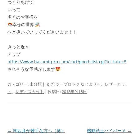
つくりあげて
いって
多くのお客様を
幸せの世界
へと導いていってくださいませ！！
きっと近々
アップ
https://www.hasami-pro.com/cart/goodslist.cgi?in_kate=3
されそうな予感がします
カテゴリー:
未分類
| タグ:
ツーブロック なじませる
、
レザーカッ
ト
、
レディスカット
| 投稿日:
2018年9月8日
|
投
←
関西弁が苦手な方へ（笑）
機動戦士ハイパーＶ
→