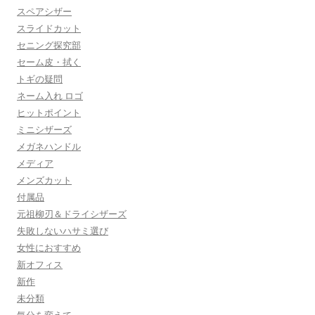
スペアシザー
スライドカット
セニング探究部
セーム皮・拭く
トギの疑問
ネーム入れ ロゴ
ヒットポイント
ミニシザーズ
メガネハンドル
メディア
メンズカット
付属品
元祖柳刃＆ドライシザーズ
失敗しないハサミ選び
女性におすすめ
新オフィス
新作
未分類