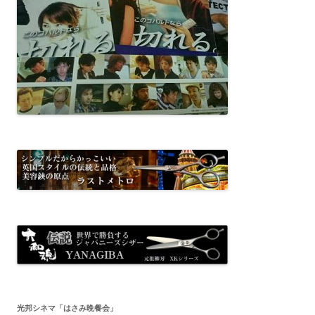
光邦シネマ「はさみ晩餐会」