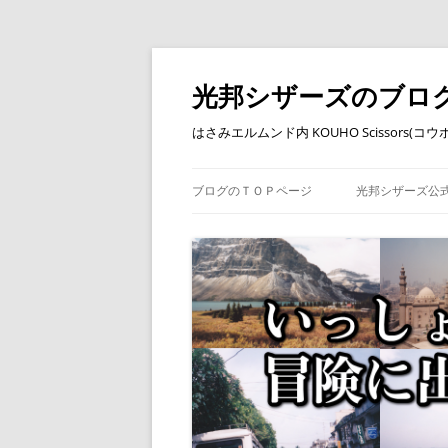
コ
ン
テ
光邦シザーズのブロ
ン
ツ
へ
はさみエルムンド内 KOUHO Scissors(
ス
キ
ッ
プ
ブログのＴＯＰページ
光邦シザーズ公