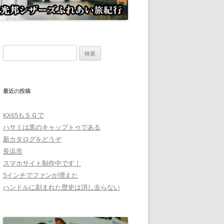
検
索:
最近の投稿
KX65もＳＧで
ハサミは黒のキャップトゥである
新カタログをどうぞ
長浜市
スマホサイト制作中です！
5インチでファンが増えた
ハンドルに刻まれた歴史は消し去らない