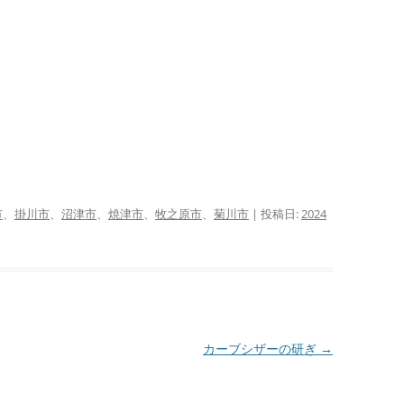
市
、
掛川市
、
沼津市
、
焼津市
、
牧之原市
、
菊川市
| 投稿日:
2024
カーブシザーの研ぎ
→