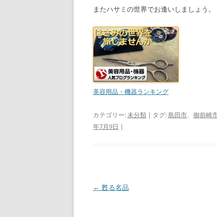
またハサミの世界でお逢いしましょう。
美容用品・機器ランキング
カテゴリー:
未分類
| タグ:
島田市
、
御前崎
年7月9日
|
投
←
甦る名品
稿
ナ