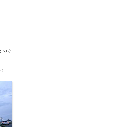
すので
が