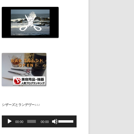
シザーズとランデヴー♪♪♪
音
ボ
声
リ
00:00
00:00
プ
ュ
レ
ー
ー
ム