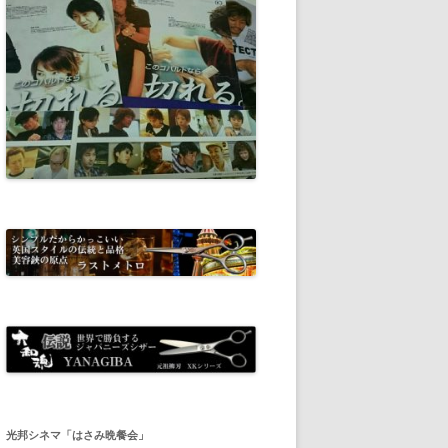
光邦シネマ「はさみ晩餐会」