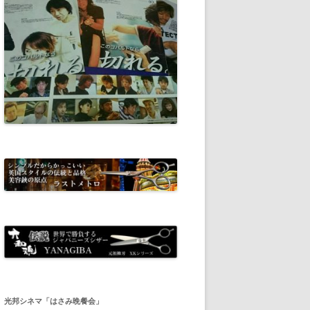
光邦シネマ「はさみ晩餐会」