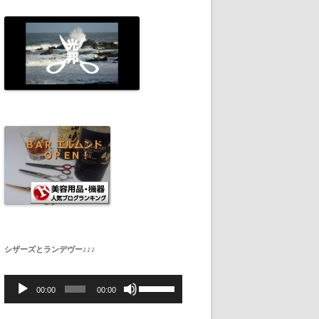
シザーズとランデヴー♪♪♪
音
ボ
声
リ
00:00
00:00
プ
ュ
レ
ー
ー
ム