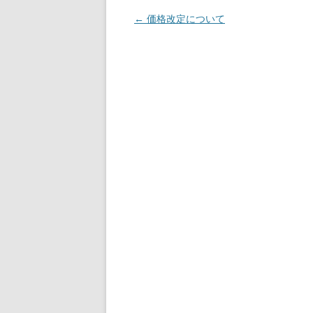
投
←
価格改定について
稿
ナ
ビ
ゲ
ー
シ
ョ
ン