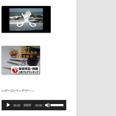
シザーズとランデヴー♪♪♪
音
ボ
声
リ
00:00
00:00
プ
ュ
レ
ー
ー
ム