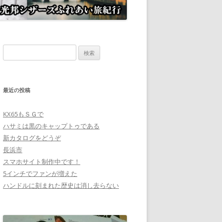
検
索:
最近の投稿
KX65もＳＧで
ハサミは黒のキャップトゥである
新カタログをどうぞ
長浜市
スマホサイト制作中です！
5インチでファンが増えた
ハンドルに刻まれた歴史は消し去らない