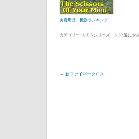
美容用品・機器ランキング
カテゴリー:
ＡＴＳシリーズ
| タグ:
髪にや
投
←
新ファイバークロス
稿
ナ
ビ
ゲ
ー
シ
ョ