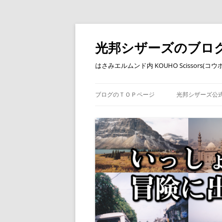
コ
ン
テ
光邦シザーズのブロ
ン
ツ
へ
はさみエルムンド内 KOUHO Scissors(
ス
キ
ッ
プ
ブログのＴＯＰページ
光邦シザーズ公