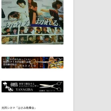
光邦シネマ「はさみ晩餐会」