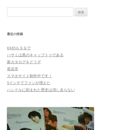
ビ
検
ゲ
索:
ー
シ
最近の投稿
ョ
ン
KX65もＳＧで
ハサミは黒のキャップトゥである
新カタログをどうぞ
長浜市
スマホサイト制作中です！
5インチでファンが増えた
ハンドルに刻まれた歴史は消し去らない