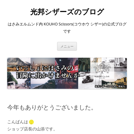
コ
ン
光邦シザーズのブログ
テ
ン
ツ
へ
はさみエルムンド内 KOUHO Scissors(コウホウ シザー)の公式ブログ
ス
キ
です
ッ
プ
メニュー
今年もありがとうございました。
こんばんは
ショップ店長の山添です。