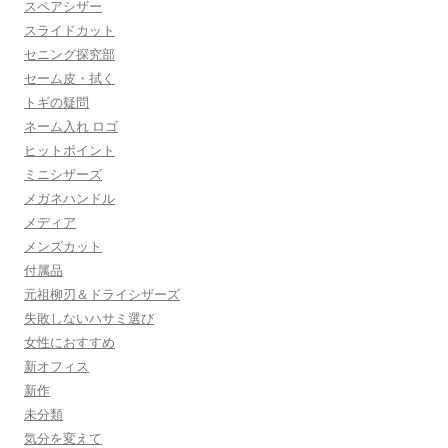
スペアシザー
スライドカット
セニング探究部
セーム皮・拭く
トギの疑問
ネーム入れ ロゴ
ヒットポイント
ミニシザーズ
メガネハンドル
メディア
メンズカット
付属品
元祖柳刃＆ドライシザーズ
失敗しないハサミ選び
女性におすすめ
新オフィス
新作
未分類
気分を変えて