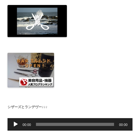
シザーズとランデヴー♪♪♪
音
声
00:00
00:00
プ
レ
ー