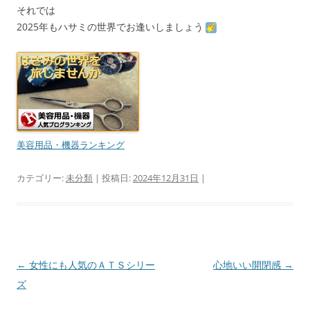
それでは
2025年もハサミの世界でお逢いしましょう
美容用品・機器ランキング
カテゴリー:
未分類
| 投稿日:
2024年12月31日
|
投
←
女性にも人気のＡＴＳシリー
心地いい開閉感
→
稿
ズ
ナ