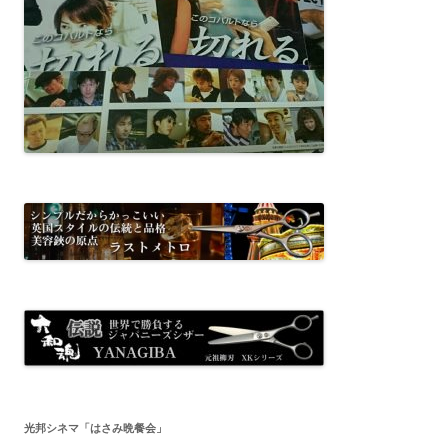
光邦シネマ「はさみ晩餐会」