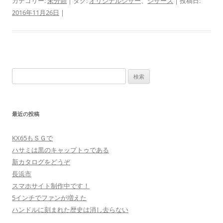
カテゴリー:
未分類
| タグ:
オリジナルシザー
、
シザーズ
| 投稿日:
2016年11月26日
|
検
索:
最近の投稿
KX65もＳＧで
ハサミは黒のキャップトゥである
新カタログをどうぞ
長浜市
スマホサイト制作中です！
5インチでファンが増えた
ハンドルに刻まれた歴史は消し去らない