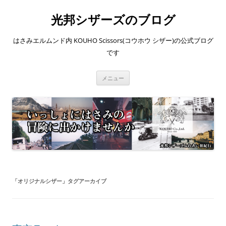
コ
ン
光邦シザーズのブログ
テ
ン
ツ
へ
はさみエルムンド内 KOUHO Scissors(コウホウ シザー)の公式ブログ
ス
キ
です
ッ
プ
メニュー
「
オリジナルシザー
」タグアーカイブ