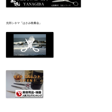
光邦シネマ「はさみ晩餐会」