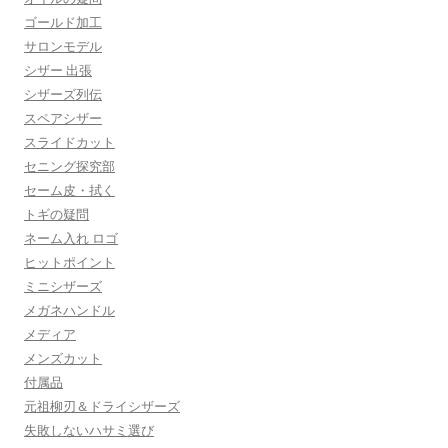
ゴールド加工
サロンモデル
シザー 出張
シザーズ列伝
スペアシザー
スライドカット
セニング探究部
セーム皮・拭く
トギの疑問
ネーム入れ ロゴ
ヒットポイント
ミニシザーズ
メガネハンドル
メディア
メンズカット
付属品
元祖柳刃＆ドライシザーズ
失敗しないハサミ選び