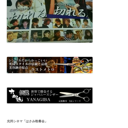
光邦シネマ「はさみ晩餐会」