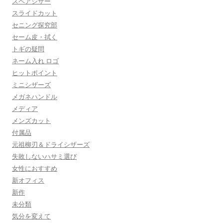
スペアシザー
スライドカット
セニング探究部
セーム皮・拭く
トギの疑問
ネーム入れ ロゴ
ヒットポイント
ミニシザーズ
メガネハンドル
メディア
メンズカット
付属品
元祖柳刃＆ドライシザーズ
失敗しないハサミ選び
女性におすすめ
新オフィス
新作
未分類
気分を変えて