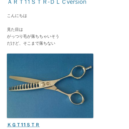
ＡＲＴ11ＳＴＲ-ＤＬＣversion
こんにちは
見た目は
がっつり毛が落ちちゃいそう
だけど、そこまで落ちない
ＫＧＴ11ＳＴＲ