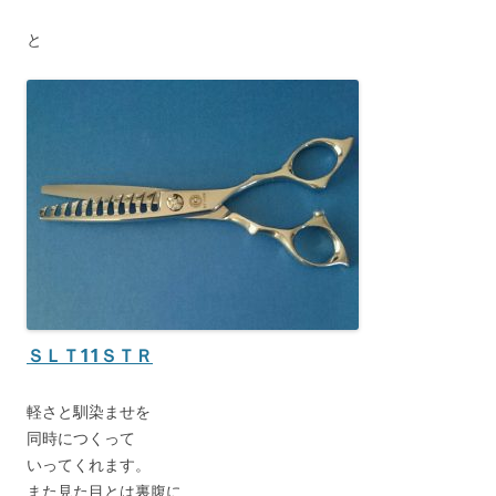
と
ＳＬＴ11ＳＴＲ
軽さと馴染ませを
同時につくって
いってくれます。
また見た目とは裏腹に