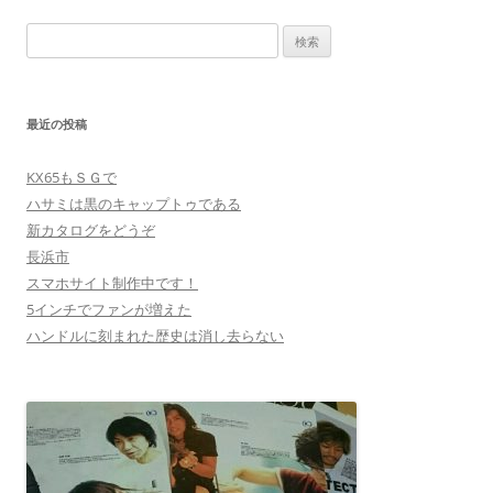
検
索:
最近の投稿
KX65もＳＧで
ハサミは黒のキャップトゥである
新カタログをどうぞ
長浜市
スマホサイト制作中です！
5インチでファンが増えた
ハンドルに刻まれた歴史は消し去らない