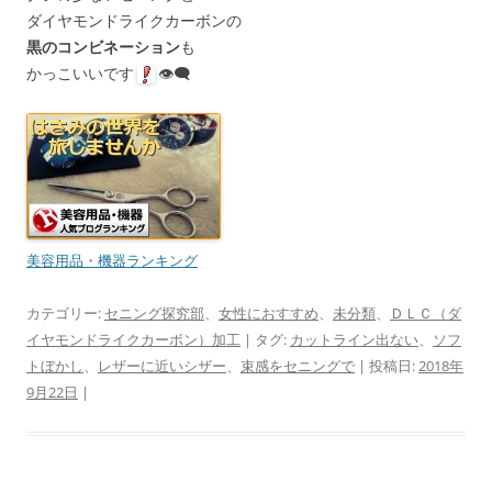
ダイヤモンドライクカーボンの
黒のコンビネーション
も
かっこいいです
👁‍🗨
美容用品・機器ランキング
カテゴリー:
セニング探究部
、
女性におすすめ
、
未分類
、
ＤＬＣ（ダ
イヤモンドライクカーボン）加工
| タグ:
カットライン出ない
、
ソフ
トぼかし
、
レザーに近いシザー
、
束感をセニングで
| 投稿日:
2018年
9月22日
|