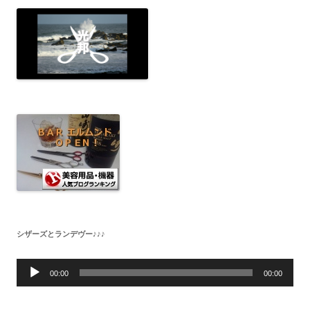
シザーズとランデヴー♪♪♪
音
声
00:00
00:00
プ
レ
ー