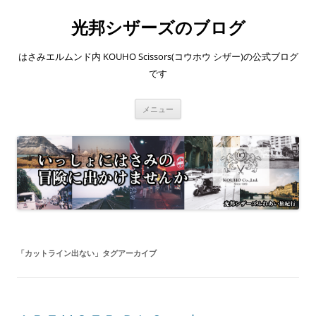
コ
ン
光邦シザーズのブログ
テ
ン
ツ
へ
はさみエルムンド内 KOUHO Scissors(コウホウ シザー)の公式ブログ
ス
キ
です
ッ
プ
メニュー
「
カットライン出ない
」タグアーカイブ