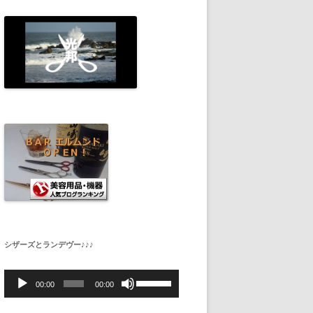
シザーズとランデヴー♪♪♪
音
ボ
声
リ
00:00
00:00
プ
ュ
レ
ー
ー
ム