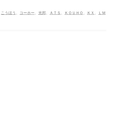
:
こうほう
、
コーホー
、
光邦
、
ＡＴＳ
、
ＫＯＵＨＯ
、
ＫＸ
、
ＬＭ