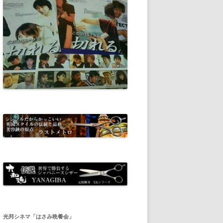
光邦シネマ「はさみ晩餐会」