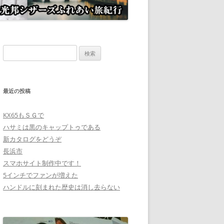
検
索:
最近の投稿
KX65もＳＧで
ハサミは黒のキャップトゥである
新カタログをどうぞ
長浜市
スマホサイト制作中です！
5インチでファンが増えた
ハンドルに刻まれた歴史は消し去らない