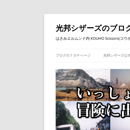
コ
ン
テ
光邦シザーズのブロ
ン
ツ
へ
はさみエルムンド内 KOUHO Scissors(
ス
キ
ッ
プ
ブログのＴＯＰページ
光邦シザーズ公