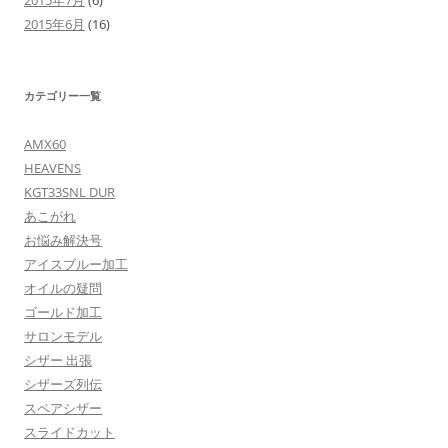
2015年7月
(6)
2015年6月
(16)
カテゴリー一覧
AMX60
HEAVENS
KGT33SNL DUR
あこがれ
お悩み解決号
アイスブルー加工
オイルの疑問
ゴールド加工
サロンモデル
シザー 出張
シザーズ列伝
スペアシザー
スライドカット