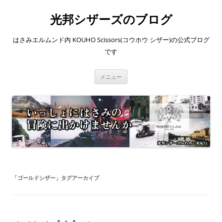
コ
ン
光邦シザーズのブログ
テ
ン
ツ
へ
はさみエルムンド内 KOUHO Scissors(コウホウ シザー)の公式ブログ
ス
キ
です
ッ
プ
メニュー
「
ゴールドシザー
」タグアーカイブ