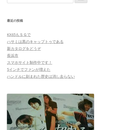
索:
最近の投稿
KX65もＳＧで
ハサミは黒のキャップトゥである
新カタログをどうぞ
長浜市
スマホサイト制作中です！
5インチでファンが増えた
ハンドルに刻まれた歴史は消し去らない