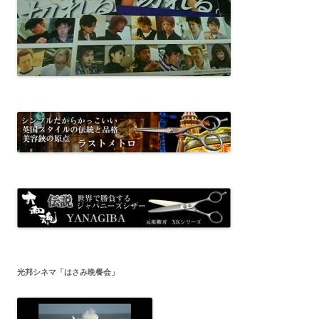
光邦シネマ「はさみ晩餐会」