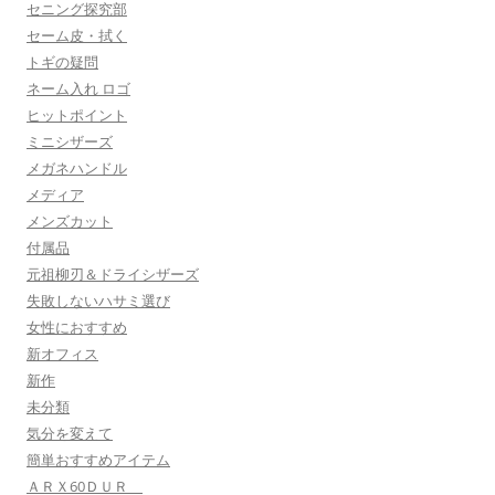
セニング探究部
セーム皮・拭く
トギの疑問
ネーム入れ ロゴ
ヒットポイント
ミニシザーズ
メガネハンドル
メディア
メンズカット
付属品
元祖柳刃＆ドライシザーズ
失敗しないハサミ選び
女性におすすめ
新オフィス
新作
未分類
気分を変えて
簡単おすすめアイテム
ＡＲＸ60ＤＵＲ