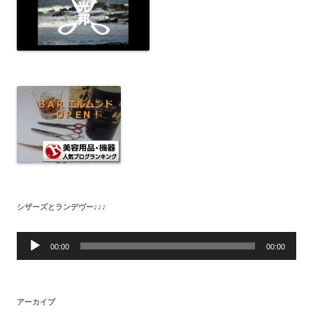
シザーズとランデヴー♪♪♪
音
声
00:00
00:00
プ
レ
ー
ヤ
ー
アーカイブ