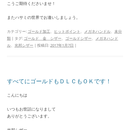
こうご期待くださいませ！
またハサミの世界でお逢いしましょう。
カテゴリー:
ゴールド加工
、
ヒットポイント
、
メガネハンドル
、
未分
類
| タグ:
ゴールド 金 シザー
、
ゴールドシザー
、
メガネハンド
ル
、
光邦シザー
| 投稿日:
2017年1月7日
|
すべてにゴールドもＤＬＣもＯＫです！
こんにちは
いつもお世話になりまして
ありがとうございます。
光邦シザー