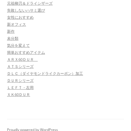
元祖柳刃＆ドライシザーズ
失敗しないハサミ選び
女性におすすめ
新オフィス
新作
未分類
気分を変えて
簡単おすすめアイテム
ＡＲＸ60ＤＵＲ
ＡＴＳシリーズ
ＤＬＣ（ダイヤモンドライクカーボン）加工
ＤＵＲシリーズ
ＬＥＦＴ・左用
ＸＫ60ＤＵＲ
Proudly powered by WordPress