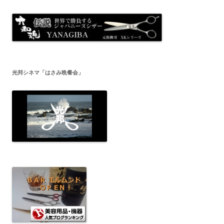
光邦シネマ「はさみ晩餐会」