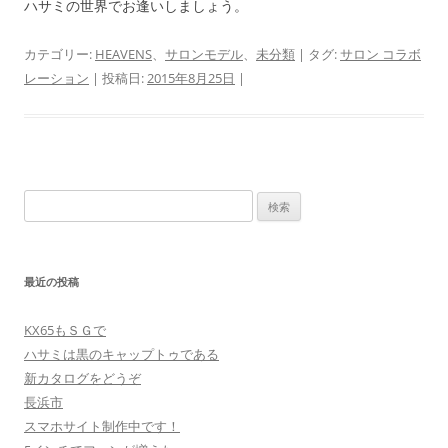
ハサミの世界でお逢いしましょう。
カテゴリー:
HEAVENS
、
サロンモデル
、
未分類
| タグ:
サロン コラボ
レーション
| 投稿日:
2015年8月25日
|
検
索:
最近の投稿
KX65もＳＧで
ハサミは黒のキャップトゥである
新カタログをどうぞ
長浜市
スマホサイト制作中です！