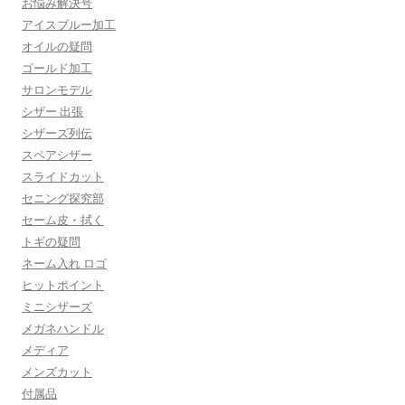
お悩み解決号
アイスブルー加工
オイルの疑問
ゴールド加工
サロンモデル
シザー 出張
シザーズ列伝
スペアシザー
スライドカット
セニング探究部
セーム皮・拭く
トギの疑問
ネーム入れ ロゴ
ヒットポイント
ミニシザーズ
メガネハンドル
メディア
メンズカット
付属品