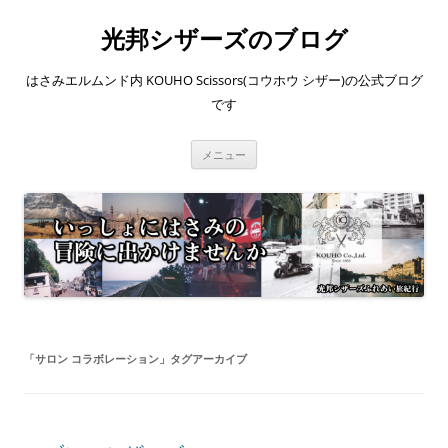
コ
ン
光邦シザーズのブログ
テ
ン
ツ
へ
はさみエルムンド内 KOUHO Scissors(コウホウ シザー)の公式ブログ
ス
キ
です
ッ
プ
メニュー
「
サロン コラボレーション
」タグアーカイブ