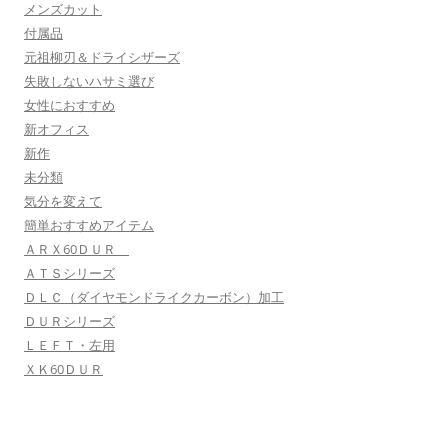
メンズカット
付属品
元祖柳刃＆ドライシザーズ
失敗しないハサミ選び
女性におすすめ
新オフィス
新作
未分類
気分を変えて
簡単おすすめアイテム
ＡＲＸ60ＤＵＲ
ＡＴＳシリーズ
ＤＬＣ（ダイヤモンドライクカーボン）加工
ＤＵＲシリーズ
ＬＥＦＴ・左用
ＸＫ60ＤＵＲ