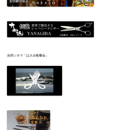
光邦シネマ「はさみ晩餐会」