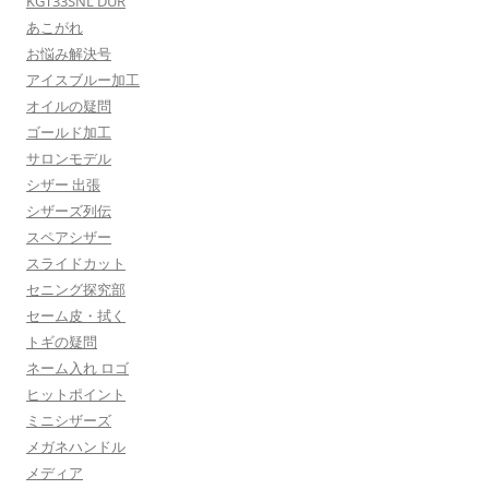
KGT33SNL DUR
あこがれ
お悩み解決号
アイスブルー加工
オイルの疑問
ゴールド加工
サロンモデル
シザー 出張
シザーズ列伝
スペアシザー
スライドカット
セニング探究部
セーム皮・拭く
トギの疑問
ネーム入れ ロゴ
ヒットポイント
ミニシザーズ
メガネハンドル
メディア