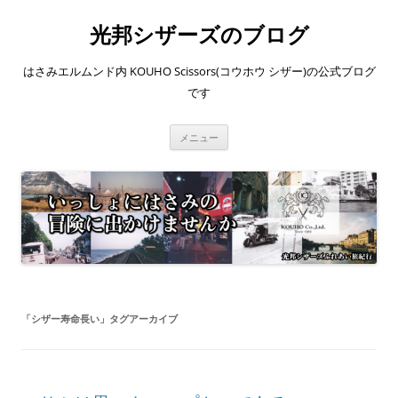
コ
ン
光邦シザーズのブログ
テ
ン
ツ
へ
はさみエルムンド内 KOUHO Scissors(コウホウ シザー)の公式ブログ
ス
キ
です
ッ
プ
メニュー
「
シザー寿命長い
」タグアーカイブ