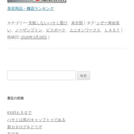
美容用品・機器ランキング
カテゴリー:
失敗しないハサミ選び
、
未分類
| タグ:
シザー寿命長
い
、
ノーザンプトン
、
ビスポーク
、
ユニオンワークス
、
ＬＡＳＴ
|
投稿日:
2026年3月28日
|
検
索:
最近の投稿
KX65もＳＧで
ハサミは黒のキャップトゥである
新カタログをどうぞ
長浜市