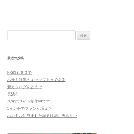
検
索:
最近の投稿
KX65もＳＧで
ハサミは黒のキャップトゥである
新カタログをどうぞ
長浜市
スマホサイト制作中です！
5インチでファンが増えた
ハンドルに刻まれた歴史は消し去らない