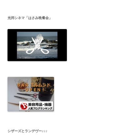
光邦シネマ「はさみ晩餐会」
シザーズとランデヴー♪♪♪