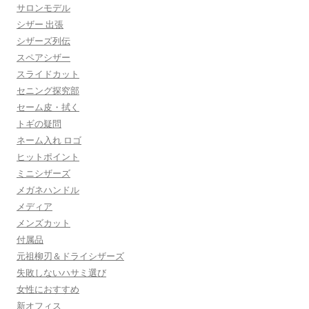
サロンモデル
シザー 出張
シザーズ列伝
スペアシザー
スライドカット
セニング探究部
セーム皮・拭く
トギの疑問
ネーム入れ ロゴ
ヒットポイント
ミニシザーズ
メガネハンドル
メディア
メンズカット
付属品
元祖柳刃＆ドライシザーズ
失敗しないハサミ選び
女性におすすめ
新オフィス