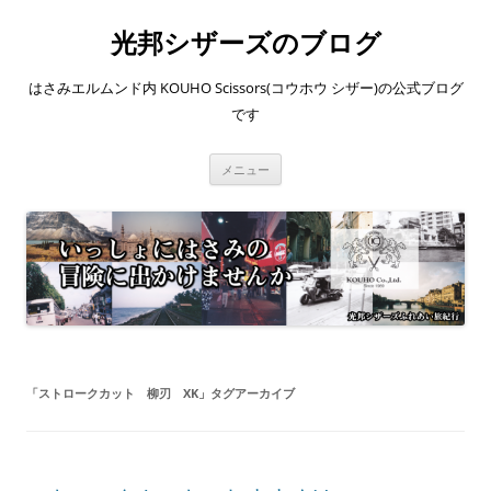
コ
ン
光邦シザーズのブログ
テ
ン
ツ
へ
はさみエルムンド内 KOUHO Scissors(コウホウ シザー)の公式ブログ
ス
キ
です
ッ
プ
メニュー
「
ストロークカット 柳刃 XK
」タグアーカイブ