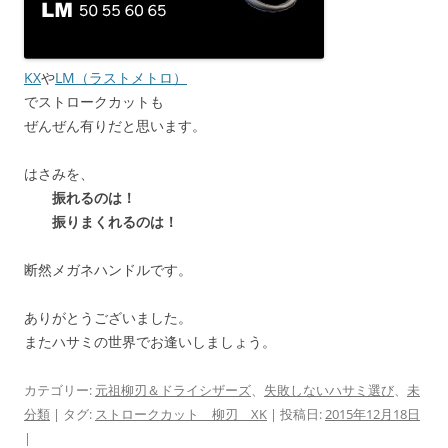
KX
や
LM（ラストメトロ）
でストロークカットも
ぜんぜん有りだと思います。
はさみを、
振れるのは！
振りまくれるのは！
断然メガネハンドルです。
ありがとうございました。
またハサミの世界でお逢いしましょう。
カテゴリー:
元祖柳刃＆ドライシザーズ
、
失敗しないハサミ選び
、
未
分類
| タグ:
ストロークカット 柳刃 XK
| 投稿日:
2015年12月18日
|