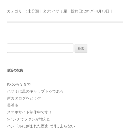
カテゴリー:
未分類
| タグ:
ハサミ屋
| 投稿日:
2017年4月18日
|
検
索:
最近の投稿
KX65もＳＧで
ハサミは黒のキャップトゥである
新カタログをどうぞ
長浜市
スマホサイト制作中です！
5インチでファンが増えた
ハンドルに刻まれた歴史は消し去らない