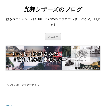
コ
ン
光邦シザーズのブログ
テ
ン
ツ
へ
はさみエルムンド内 KOUHO Scissors(コウホウ シザー)の公式ブログ
ス
キ
です
ッ
プ
メニュー
「
ハサミ屋
」タグアーカイブ