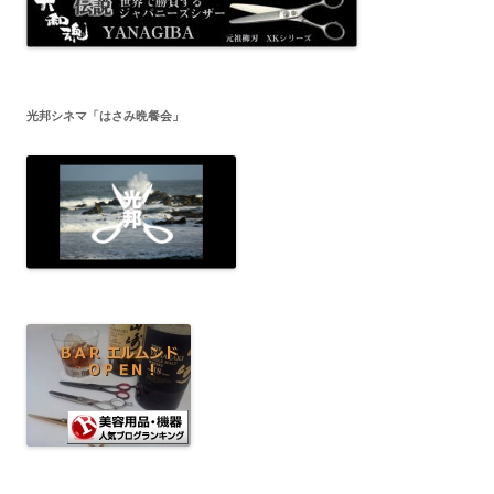
光邦シネマ「はさみ晩餐会」