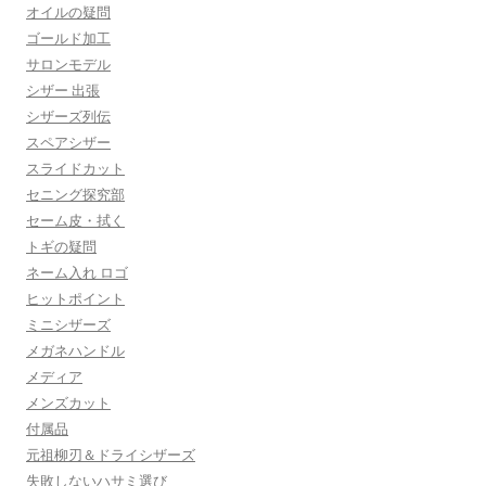
オイルの疑問
ゴールド加工
サロンモデル
シザー 出張
シザーズ列伝
スペアシザー
スライドカット
セニング探究部
セーム皮・拭く
トギの疑問
ネーム入れ ロゴ
ヒットポイント
ミニシザーズ
メガネハンドル
メディア
メンズカット
付属品
元祖柳刃＆ドライシザーズ
失敗しないハサミ選び