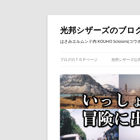
コ
ン
テ
光邦シザーズのブロ
ン
ツ
へ
はさみエルムンド内 KOUHO Scissors(
ス
キ
ッ
プ
ブログのＴＯＰページ
光邦シザーズ公