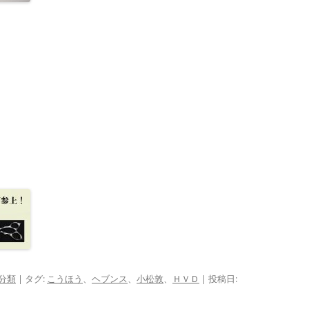
分類
| タグ:
こうほう
、
ヘブンス
、
小松敦
、
ＨＶＤ
| 投稿日: