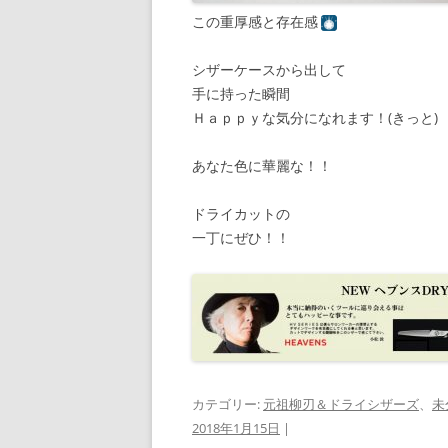
この重厚感と存在感
シザーケースから出して
手に持った瞬間
Ｈａｐｐｙな気分になれます！(きっと)
あなた色に華麗な！！
ドライカットの
一丁にぜひ！！
カテゴリー:
元祖柳刃＆ドライシザーズ
、
未
2018年1月15日
|