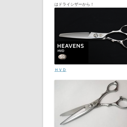
はドライシザーから！
ＨＶＤ