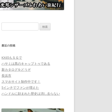
検
索:
最近の投稿
KX65もＳＧで
ハサミは黒のキャップトゥである
新カタログをどうぞ
長浜市
スマホサイト制作中です！
5インチでファンが増えた
ハンドルに刻まれた歴史は消し去らない