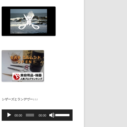
シザーズとランデヴー♪♪♪
音
ボ
声
リ
00:00
00:00
プ
ュ
レ
ー
ー
ム