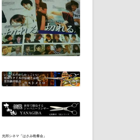
光邦シネマ「はさみ晩餐会」