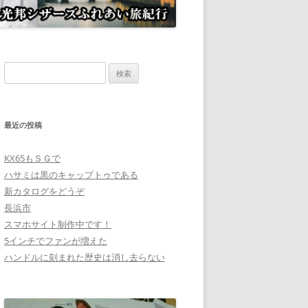
検
索:
最近の投稿
KX65もＳＧで
ハサミは黒のキャップトゥである
新カタログをどうぞ
長浜市
スマホサイト制作中です！
5インチでファンが増えた
ハンドルに刻まれた歴史は消し去らない