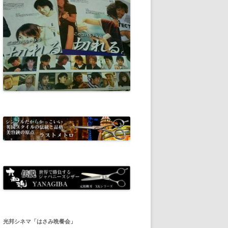
光邦シネマ「はさみ晩餐会」