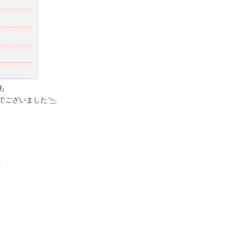
も
でございました
。