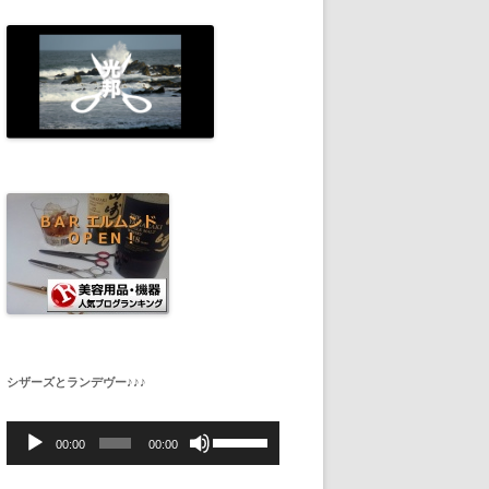
シザーズとランデヴー♪♪♪
音
ボ
声
リ
00:00
00:00
プ
ュ
レ
ー
ー
ム