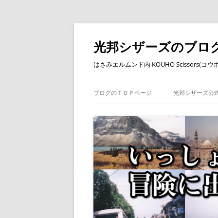
コ
ン
テ
光邦シザーズのブロ
ン
ツ
へ
はさみエルムンド内 KOUHO Scissors(
ス
キ
ッ
プ
ブログのＴＯＰページ
光邦シザーズ公