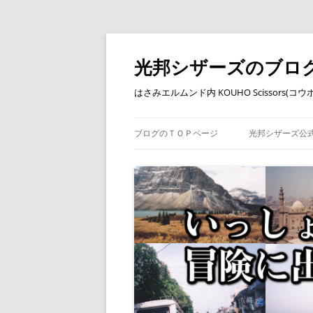
コ
ン
テ
光邦シザーズのブロ
ン
ツ
へ
はさみエルムンド内 KOUHO Scissors(
ス
キ
ッ
プ
ブログのＴＯＰページ
光邦シザーズ公