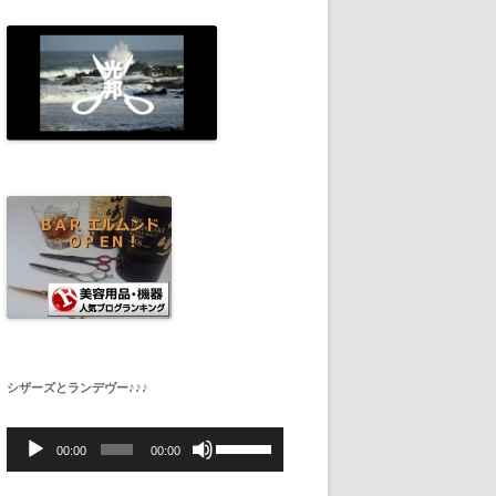
シザーズとランデヴー♪♪♪
音
ボ
声
リ
00:00
00:00
プ
ュ
レ
ー
ー
ム