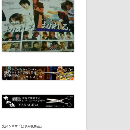
光邦シネマ「はさみ晩餐会」