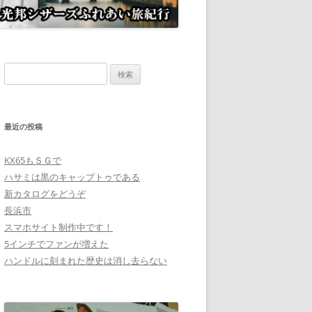
検
索:
最近の投稿
KX65もＳＧで
ハサミは黒のキャップトゥである
新カタログをどうぞ
長浜市
スマホサイト制作中です！
5インチでファンが増えた
ハンドルに刻まれた歴史は消し去らない