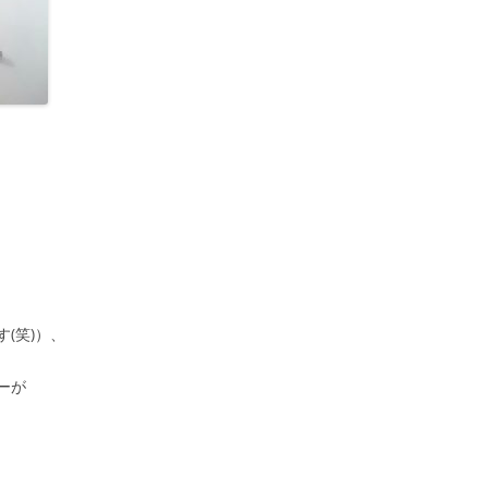
(笑)）、
ーが