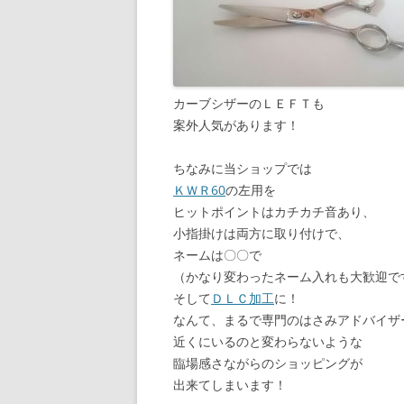
カーブシザーのＬＥＦＴも
案外人気があります！
ちなみに当ショップでは
ＫＷＲ60
の左用を
ヒットポイントはカチカチ音あり、
小指掛けは両方に取り付けで、
ネームは〇〇で
（かなり変わったネーム入れも大歓迎です
そして
ＤＬＣ加工
に！
なんて、まるで専門のはさみアドバイザ
近くにいるのと変わらないような
臨場感さながらのショッピングが
出来てしまいます！