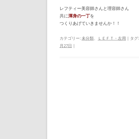
レフティー美容師さんと理容師さん
共に
渾身の一丁
を
つくりあげていきませんか！！
カテゴリー:
未分類
、
ＬＥＦＴ・左用
| タグ
月27日
|