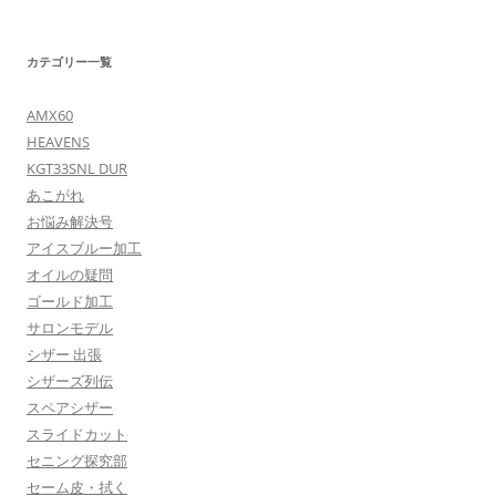
カテゴリー一覧
AMX60
HEAVENS
KGT33SNL DUR
あこがれ
お悩み解決号
アイスブルー加工
オイルの疑問
ゴールド加工
サロンモデル
シザー 出張
シザーズ列伝
スペアシザー
スライドカット
セニング探究部
セーム皮・拭く