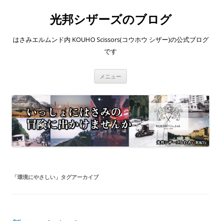
コ
ン
光邦シザーズのブログ
テ
ン
ツ
へ
はさみエルムンド内 KOUHO Scissors(コウホウ シザー)の公式ブログ
ス
キ
です
ッ
プ
メニュー
「
環境にやさしい
」タグアーカイブ