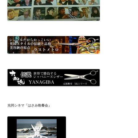
光邦シネマ「はさみ晩餐会」