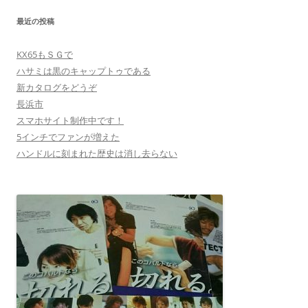
最近の投稿
KX65もＳＧで
ハサミは黒のキャップトゥである
新カタログをどうぞ
長浜市
スマホサイト制作中です！
5インチでファンが増えた
ハンドルに刻まれた歴史は消し去らない