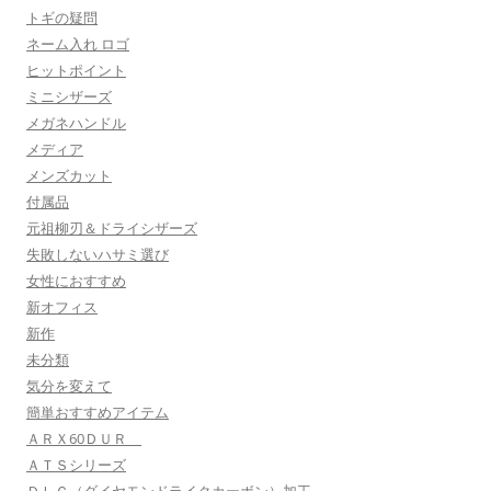
トギの疑問
ネーム入れ ロゴ
ヒットポイント
ミニシザーズ
メガネハンドル
メディア
メンズカット
付属品
元祖柳刃＆ドライシザーズ
失敗しないハサミ選び
女性におすすめ
新オフィス
新作
未分類
気分を変えて
簡単おすすめアイテム
ＡＲＸ60ＤＵＲ
ＡＴＳシリーズ