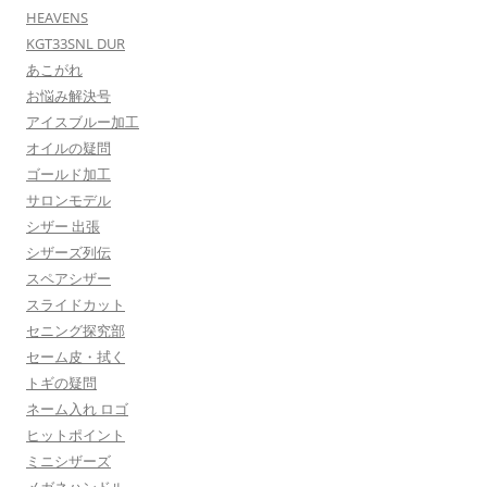
HEAVENS
KGT33SNL DUR
あこがれ
お悩み解決号
アイスブルー加工
オイルの疑問
ゴールド加工
サロンモデル
シザー 出張
シザーズ列伝
スペアシザー
スライドカット
セニング探究部
セーム皮・拭く
トギの疑問
ネーム入れ ロゴ
ヒットポイント
ミニシザーズ