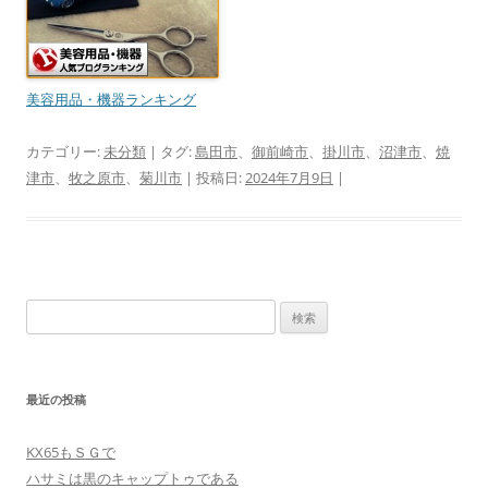
美容用品・機器ランキング
カテゴリー:
未分類
| タグ:
島田市
、
御前崎市
、
掛川市
、
沼津市
、
焼
津市
、
牧之原市
、
菊川市
| 投稿日:
2024年7月9日
|
検
索:
最近の投稿
KX65もＳＧで
ハサミは黒のキャップトゥである