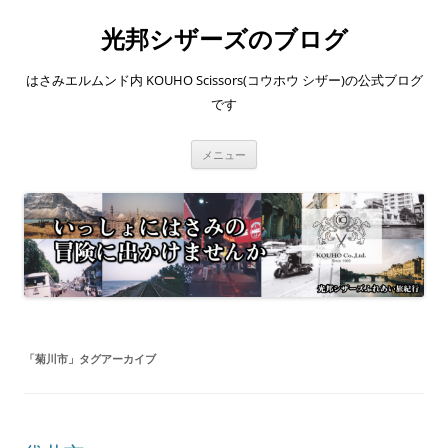
コ
ン
光邦シザーズのブログ
テ
ン
ツ
へ
はさみエルムンド内 KOUHO Scissors(コウホウ シザー)の公式ブログ
ス
キ
です
ッ
プ
メニュー
「
菊川市
」タグアーカイブ