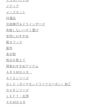
メガネハンドル
メディア
メンズカット
付属品
元祖柳刃＆ドライシザーズ
失敗しないハサミ選び
女性におすすめ
新オフィス
新作
未分類
気分を変えて
簡単おすすめアイテム
ＡＲＸ60ＤＵＲ
ＡＴＳシリーズ
ＤＬＣ（ダイヤモンドライクカーボン）加工
ＤＵＲシリーズ
ＬＥＦＴ・左用
ＸＫ60ＤＵＲ