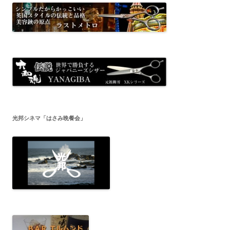
光邦シネマ「はさみ晩餐会」