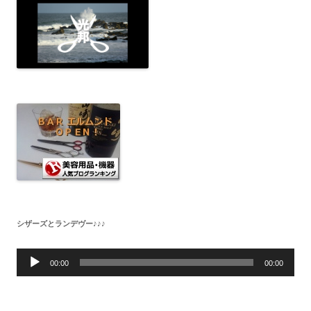
シザーズとランデヴー♪♪♪
音
声
00:00
00:00
プ
レ
ー
ヤ
ー