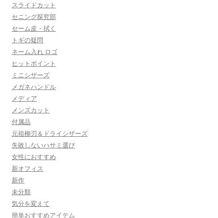
スライドカット
セニング探究部
セーム皮・拭く
トギの疑問
ネーム入れ ロゴ
ヒットポイント
ミニシザーズ
メガネハンドル
メディア
メンズカット
付属品
元祖柳刃＆ドライシザーズ
失敗しないハサミ選び
女性におすすめ
新オフィス
新作
未分類
気分を変えて
簡単おすすめアイテム