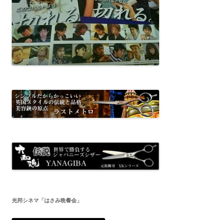
光邦シネマ「はさみ晩餐会」