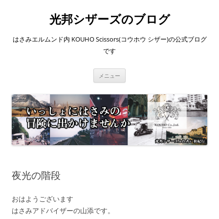
コ
ン
光邦シザーズのブログ
テ
ン
ツ
へ
はさみエルムンド内 KOUHO Scissors(コウホウ シザー)の公式ブログ
ス
キ
です
ッ
プ
メニュー
夜光の階段
おはようございます
はさみアドバイザーの山添です。