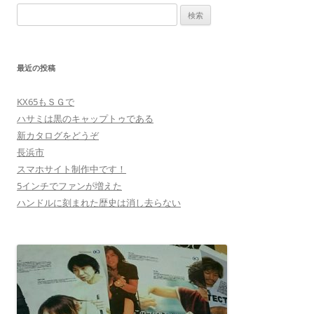
検
ゲ
索:
ー
シ
最近の投稿
ョ
ン
KX65もＳＧで
ハサミは黒のキャップトゥである
新カタログをどうぞ
長浜市
スマホサイト制作中です！
5インチでファンが増えた
ハンドルに刻まれた歴史は消し去らない