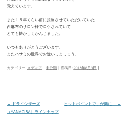
覚えています。
また１５年くらい前に担当させていただいていた
西麻布のサロン様でロケされていて
とても懐かしくかんじました。
いつもありがとうございます。
またハサミの世界でお逢いしましょう。
カテゴリー:
メディア
、
未分類
| 投稿日:
2015年8月9日
|
投
←
ドライシザーズ
ヒットポイントで手が楽に！
→
稿
（YANAGIBA）ラインナップ
ナ
ビ