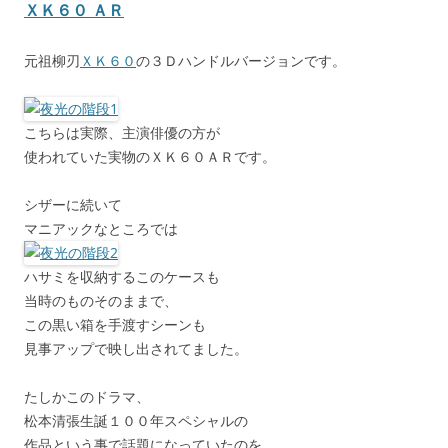
ＸＫ６０ ＡＲ
元祖柳刃
ＸＫ６０
の３Ｄハンドルバージョンです。
こちらは実際、主演俳優の方が
使われていた実物のＸＫ６０ＡＲです。
シザーに続いて
マニアックなところでは
ハサミを収納するこのケースも
当時のものそのままで、
この黒い箱を手渡すシーンも
見事アップで映し出されてました。
たしかこのドラマ、
松本清張生誕１００年スペシャルの
作品という事で話題になっていたのを