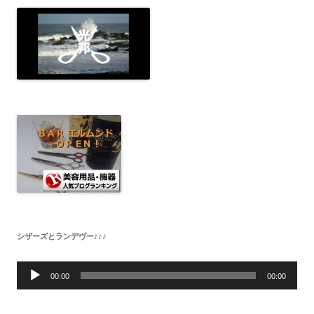
シザーズとランデヴー♪♪♪
音
声
00:00
00:00
プ
レ
ー