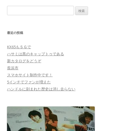
ナ
検
ビ
索:
ゲ
ー
最近の投稿
シ
ョ
KX65もＳＧで
ン
ハサミは黒のキャップトゥである
新カタログをどうぞ
長浜市
スマホサイト制作中です！
5インチでファンが増えた
ハンドルに刻まれた歴史は消し去らない