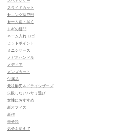
スペアシザー
スライドカット
セニング探究部
セーム皮・拭く
トギの疑問
ネーム入れ ロゴ
ヒットポイント
ミニシザーズ
メガネハンドル
メディア
メンズカット
付属品
元祖柳刃＆ドライシザーズ
失敗しないハサミ選び
女性におすすめ
新オフィス
新作
未分類
気分を変えて