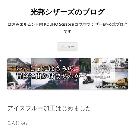
コ
ン
光邦シザーズのブログ
テ
ン
ツ
へ
はさみエルムンド内 KOUHO Scissors(コウホウ シザー)の公式ブログ
ス
キ
です
ッ
プ
メニュー
アイスブルー加工はじめました
こんにちは