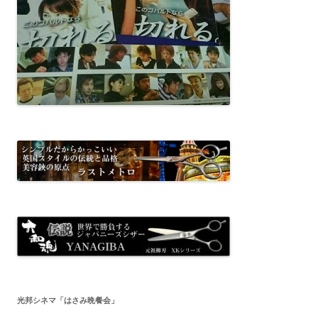
光邦シネマ「はさみ晩餐会」