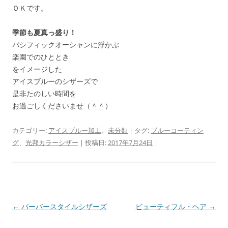
ＯＫです。
季節も夏真っ盛り！
パシフィックオーシャンに浮かぶ
楽園でのひととき
をイメージした
アイスブルーのシザーズで
是非たのしい時間を
お過ごしくださいませ（＾＾）
カテゴリー:
アイスブルー加工
、
未分類
| タグ:
ブルーコーティン
グ
、
光邦カラーシザー
| 投稿日:
2017年7月24日
|
投
←
バーバースタイルシザーズ
ビューティフル・ヘア
→
稿