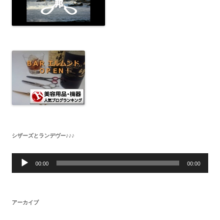
シザーズとランデヴー♪♪♪
音
声
00:00
00:00
プ
レ
ー
ヤ
ー
アーカイブ