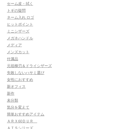
セーム皮・拭く
トギの疑問
ネーム入れ ロゴ
ヒットポイント
ミニシザーズ
メガネハンドル
メディア
メンズカット
付属品
元祖柳刃＆ドライシザーズ
失敗しないハサミ選び
女性におすすめ
新オフィス
新作
未分類
気分を変えて
簡単おすすめアイテム
ＡＲＸ60ＤＵＲ
ＡＴＳシリーズ