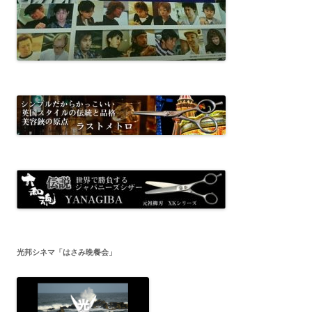
光邦シネマ「はさみ晩餐会」