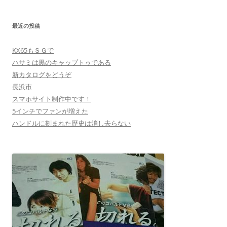
ー
シ
最近の投稿
ョ
ン
KX65もＳＧで
ハサミは黒のキャップトゥである
新カタログをどうぞ
長浜市
スマホサイト制作中です！
5インチでファンが増えた
ハンドルに刻まれた歴史は消し去らない