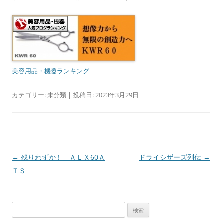
美容用品・機器ランキング
カテゴリー:
未分類
| 投稿日:
2023年3月29日
|
投
←
残りわずか！ ＡＬＸ60Ａ
ドライシザーズ列伝
→
稿
ＴＳ
ナ
ビ
検
ゲ
索: