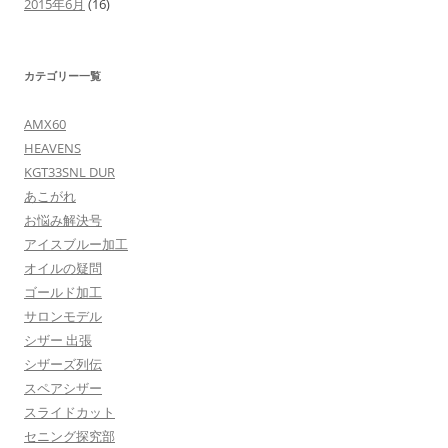
2015年6月
(16)
カテゴリー一覧
AMX60
HEAVENS
KGT33SNL DUR
あこがれ
お悩み解決号
アイスブルー加工
オイルの疑問
ゴールド加工
サロンモデル
シザー 出張
シザーズ列伝
スペアシザー
スライドカット
セニング探究部