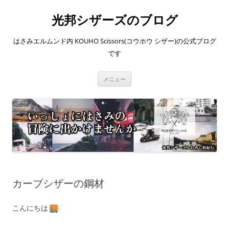
コ
ン
光邦シザーズのブログ
テ
ン
ツ
へ
はさみエルムンド内 KOUHO Scissors(コウホウ シザー)の公式ブログ
ス
キ
です
ッ
プ
メニュー
カーブシザーの鋼材
こんにちは