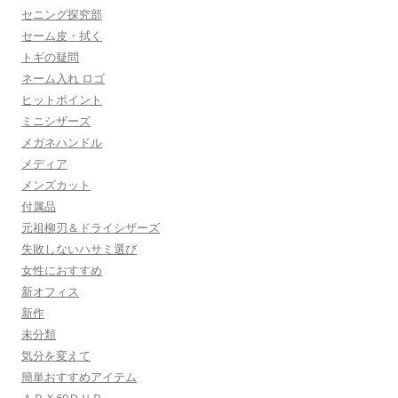
セニング探究部
セーム皮・拭く
トギの疑問
ネーム入れ ロゴ
ヒットポイント
ミニシザーズ
メガネハンドル
メディア
メンズカット
付属品
元祖柳刃＆ドライシザーズ
失敗しないハサミ選び
女性におすすめ
新オフィス
新作
未分類
気分を変えて
簡単おすすめアイテム