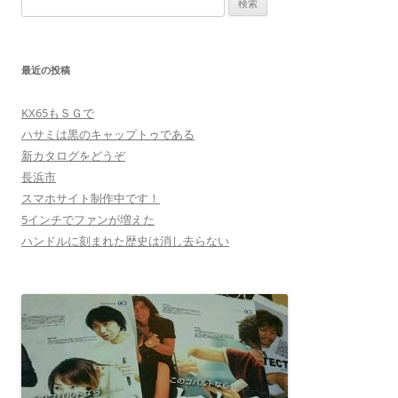
索:
最近の投稿
KX65もＳＧで
ハサミは黒のキャップトゥである
新カタログをどうぞ
長浜市
スマホサイト制作中です！
5インチでファンが増えた
ハンドルに刻まれた歴史は消し去らない