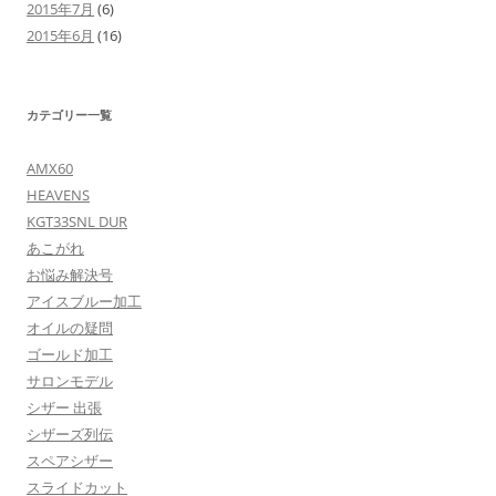
2015年7月
(6)
2015年6月
(16)
カテゴリー一覧
AMX60
HEAVENS
KGT33SNL DUR
あこがれ
お悩み解決号
アイスブルー加工
オイルの疑問
ゴールド加工
サロンモデル
シザー 出張
シザーズ列伝
スペアシザー
スライドカット