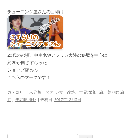
チューニング屋さんの目印は
20代のの頃、中南米やアフリカ大陸の秘境を中心に
約20か国さすらった
ショップ店長の
こちらのマークです！
カテゴリー:
未分類
| タグ:
シザー改造
、
世界放浪
、
旅
、
美容師 旅
行
、
美容院 海外
| 投稿日:
2017年12月5日
|
検