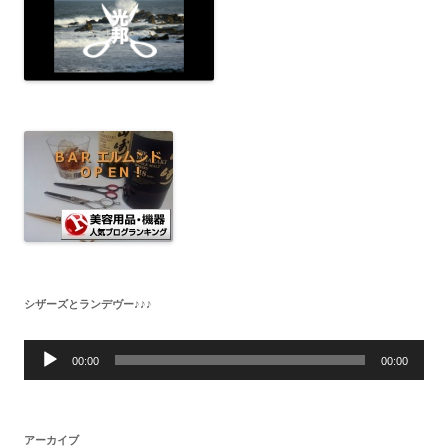
シザーズとランデヴー♪♪♪
音
声
00:00
00:00
プ
レ
ー
ヤ
ー
アーカイブ