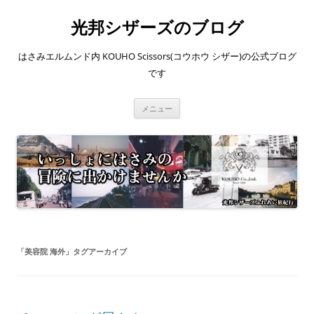
コ
ン
光邦シザーズのブログ
テ
ン
ツ
へ
はさみエルムンド内 KOUHO Scissors(コウホウ シザー)の公式ブログ
ス
キ
です
ッ
プ
メニュー
「
美容院 海外
」タグアーカイブ