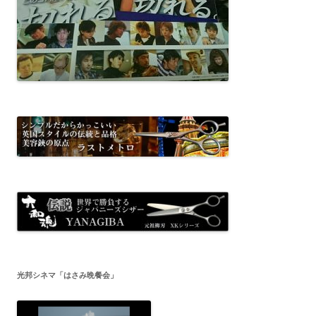
光邦シネマ「はさみ晩餐会」